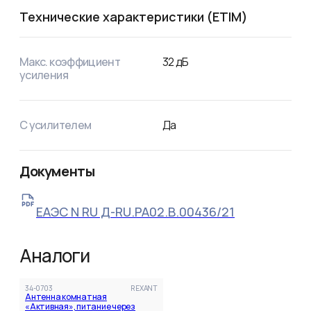
Технические характеристики (ETIM)
Макс. коэффициент
32
дБ
усиления
С усилителем
Да
Документы
ЕАЭС N RU Д-RU.РА02.В.00436/21
Аналоги
34-0703
REXANT
Антенна комнатная
«Активная», питание через