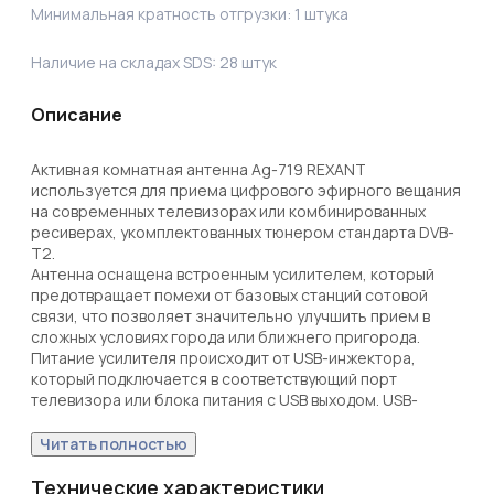
Минимальная кратность отгрузки:
1
штука
Наличие на складах SDS:
28
штук
Описание
Активная комнатная антенна Ag-719 REXANT 
используется для приема цифрового эфирного вещания 
на современных телевизорах или комбинированных 
ресиверах, укомплектованных тюнером стандарта DVB-
T2. 

Антенна оснащена встроенным усилителем, который 
предотвращает помехи от базовых станций сотовой 
связи, что позволяет значительно улучшить прием в 
сложных условиях города или ближнего пригорода.

Питание усилителя происходит от USB-инжектора, 
который подключается в соответствующий порт 
телевизора или блока питания с USB выходом. USB-
инжектор входит в комплект поставки.

Посмотреть зону покрытия цифрового ТВ (DVB-T2) 
Читать полностью
вашего района или населенного пункта можно на 
официальном сайте ЦТВ: http://цтв.орг/зона-покрытия

Технические характеристики