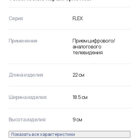
Антенна не работает без подачи питания.

Масса: 0,3 кг. Размеры в сборе, с учетом подставки: 
220х185х90 мм.
Серия
FLEX
Применение
Прием цифрового/
аналогового
телевидения
Длина изделия
22
см
Ширина изделия
18.5
см
Высота изделия
9
см
Показать все характеристики