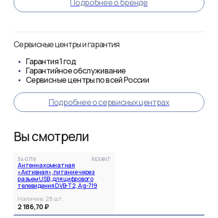
Подробнее о бренде
Сервисные центры и гарантия
Гарантия
1 год
Гарантийное обслуживание
Сервисные центры по всей России
Подробнее о сервисных центрах
Вы смотрели
34-0719
REXANT
Антенна комнатная
«Активная», питание через
разъем USB, для цифрового
телевидения DVB-T2, Ag-719
REXANT
Наличие:
28
шт.
2 186,70 ₽