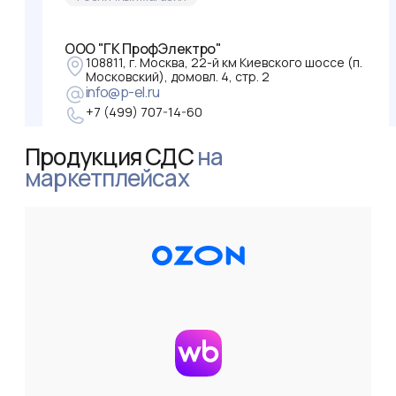
ООО "ГК ПрофЭлектро"
108811, г. Москва, 22-й км Киевского шоссе (п.
Московский), домовл. 4, стр. 2
info@p-el.ru
+7 (499) 707-14-60
Интернет-магазин
Продукция СДС
на
маркетплейсах
Электроснаб
368222, Дагестан Респ, Буйнакск г, Дружба
мкр, дом № 25
electro-snab.com
8-967-408-06-74
Розничный магазин
ООО «СОЮЗ-ВОСТОК»
680014, Хабаровский край, Хабаровск г,
Восточное ш, дом № 11б, офис 2
p.dzhan-sha@svmopt.ru
8(914) 209-40-75