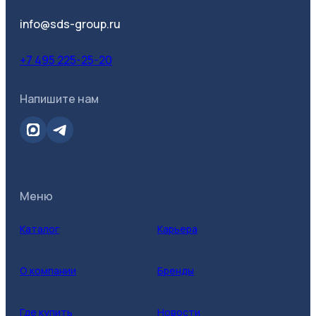
www.virage24.ru
info@sds-group.ru
Розничный магазин
+7 495 225-25-20
ВТД & Колорлон (Новосибирск, Богдана
Хмельницкого, 100)
630027, Новосибирская обл, Новосибирск г,
Напишите нам
Богдана Хмельницкого ул, дом № 100
510@100vtd.ru
+7952909-71-97
Розничный магазин
Меню
ООО «Реванш»
410506, Саратовская обл, Саратов г,
Вольский тракт тер, строение № 14
Каталог
Карьера
manager@revansh.info
+7 8452 746-746
Розничный магазин
О компании
Бренды
ООО «Реванш»
Где купить
Новости