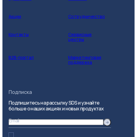
410056, Саратовская обл, Саратов г, им
Чапаева В.И. ул, дом № 32/36
e-mail:
Акции
Сотрудничество
manager@revansh.info
+7 8452 746-746
Розничный магазин
Контакты
Сервисные
центры
ООО «Реванш»
410000, Саратовская обл, Саратов г, Тархова
B2B-портал
Маркетинговая
ул, дом № 37
поддержка
e-mail:
manager@revansh.info
+7 8452 746-746
Розничный магазин
Подписка
Подпишитесь на рассылку SDS и узнайте
DIY Мегастрой
Республика Казахстан, г. Астана, ул.
больше о наших акциях и новых продуктах
Сембинова 19/1
7 (717) 252-16-16
Email
Интернет-магазин