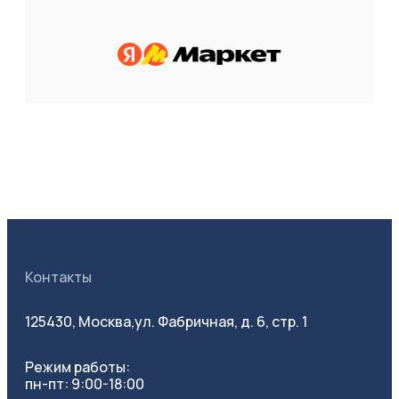
Розничный магазин
ТОО «12 Месяцев»
Казахстан, г. Нур-Султан, Проспект Абая, 94А
shop@12.kz
7 (717) 267-77-11
Розничный магазин
ООО "Элрус"
141407, Московская обл, Химки г, Бабакина ул,
строение № 5А, помещение 316
zakaz@elrus.ru
+7 495 120-69-99
Контакты
Интернет-магазин
125430, Москва,
ул. Фабричная, д. 6, стр. 1
Вираж
660005, Красноярский край, Красноярск г,
Режим работы:
Краснодарская ул, дом № 40
пн-пт: 9:00-18:00
www.virage24.ru