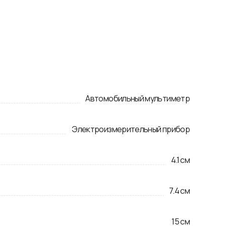
Автомобильный мультиметр
Электроизмерительный прибор
4.1
см
7.4
см
15
см