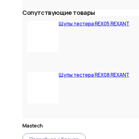
Сопутствующие товары
Щупы тестера REX05 REXANT
Щупы тестера REX08 REXANT
Mastech