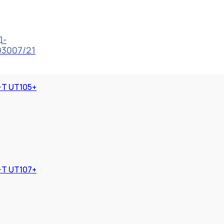
Д-
03007/21
-T UT105+
-T UT107+