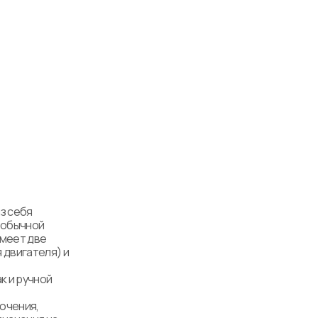
 себя 
обычной 
меет две 
двигателя) и 
 и ручной 
чения, 