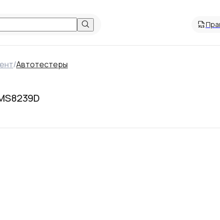
Пра
мент
/
Автотестеры
 MS8239D