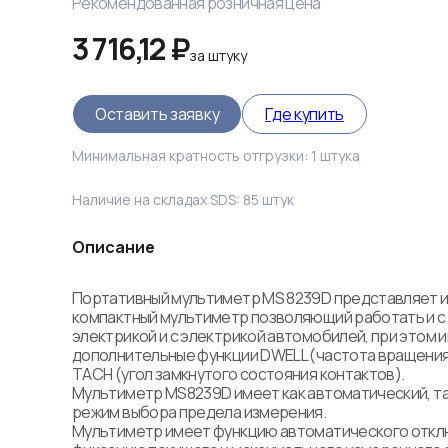
Рекомендованная розничная цена
3 716,12 ₽
за
штуку
Оставить заявку
Где купить
Минимальная кратность отгрузки:
1
штука
Наличие на складах SDS:
85
штук
Описание
Портативный мультиметр MS 8239D представляет из
компактный мультиметр позволяющий работать и с 
электрикой и с электрикой автомобилей, при этом и
дополнительные функции DWELL (частота вращения 
TACH (угол замкнутого состояния контактов). 

Мультиметр MS8239D имеет как автоматический, так
режим выбора предела измерения.  

Мультиметр имеет функцию автоматического отклю