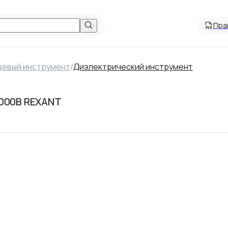
Пра
цевый инструмент
/
Диэлектрический инструмент
1000В REXANT