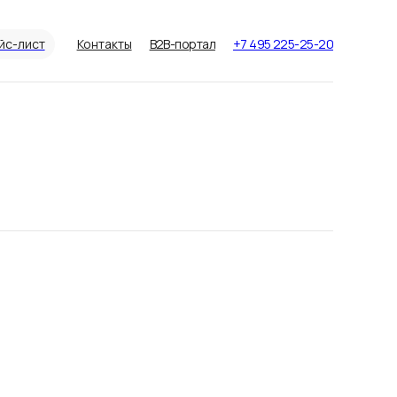
йс-лист
Контакты
B2B-портал
+7 495 225-25-20