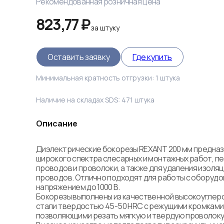
Рекомендованная розничная цена
823,77 ₽
за
штуку
Оставить заявку
Где купить
Минимальная кратность отгрузки:
1
штука
Наличие на складах SDS:
471
штука
Описание
Диэлектрические бокорезы REXANT 200 мм предназ
широкого спектра слесарных и монтажных работ, пе
проводов и проволоки, а также для удаления изоляци
проводов. Отлично подходят для работы с оборудо
напряжением до 1000 В. 

Бокорезы выполнены из качественной высокоуглер
стали твердостью 45-50 HRC с режущими кромками д
позволяющими резать мягкую и твердую проволоку б