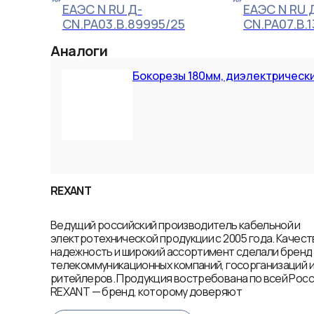
ЕАЭС N RU Д-
ЕАЭС N RU 
CN.РА03.В.89995/25
CN.РА07.В.
Аналоги
Бокорезы 180мм, диэлектрическ
REXANT
Ведущий российский производитель кабельной и
электротехнической продукции с 2005 года. Качест
надежность и широкий ассортимент сделали брен
телекоммуникационных компаний, госорганизаций 
ритейлеров. Продукция востребована по всей Росси
REXANT — бренд, которому доверяют