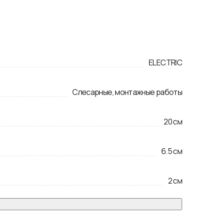
ELECTRIC
Слесарные, монтажные работы
20
см
6.5
см
2
см