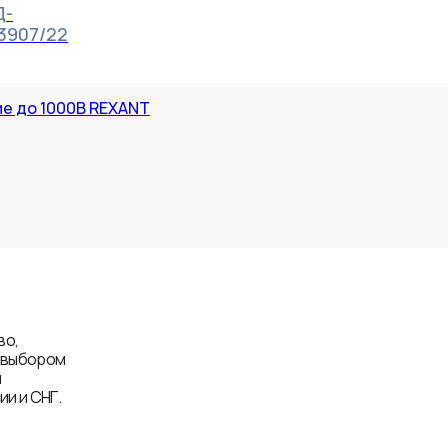
Д-
13907/22
ие до 1000В REXANT
во,
д выбором
и
и и СНГ.