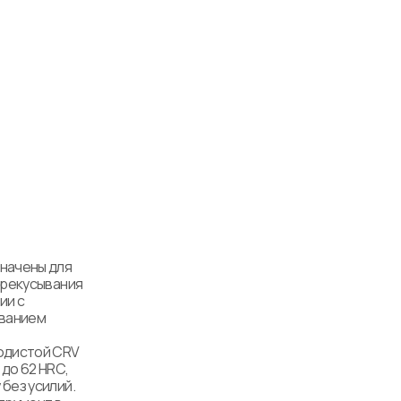
начены для 
рекусывания 
и с 
ванием 
одистой CRV 
о 62 HRС, 
ез усилий.
