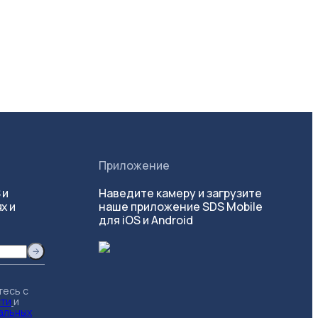
Приложение
 и
Наведите камеру и загрузите
х и
наше приложение SDS Mobile
для iOS и Android
тесь с
сти
и
альных