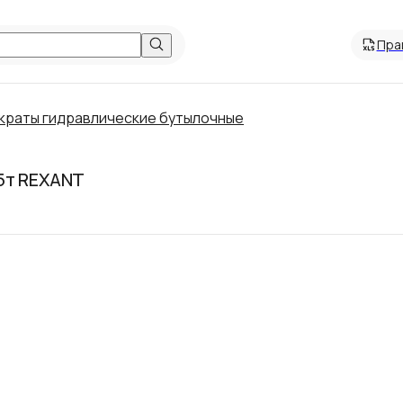
Пра
краты гидравлические бутылочные
5т REXANT