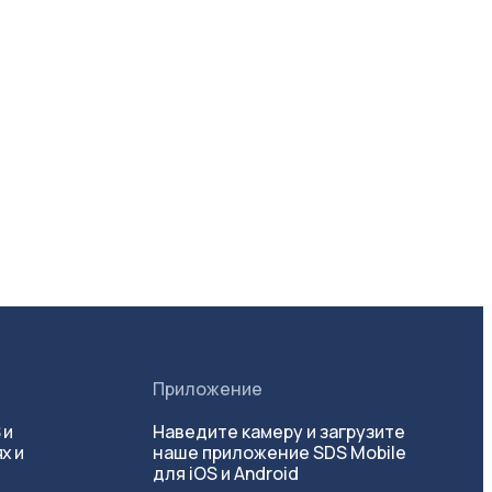
Приложение
 и
Наведите камеру и загрузите
х и
наше приложение SDS Mobile
для iOS и Android