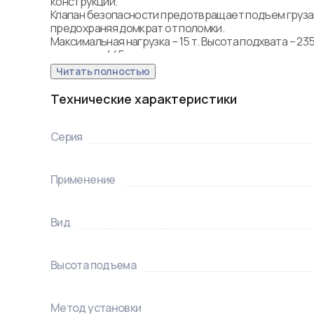
конструкции.

Клапан безопасности предотвращает подъем груза т
предохраняя домкрат от поломки. 

Максимальная нагрузка – 15 т. Высота подхвата – 235
подъема – 445 мм. 

Материал корпуса – сталь, чугун.
Читать полностью
Технические характеристики
Серия
Применение
Вид
Высота подъема
Метод установки