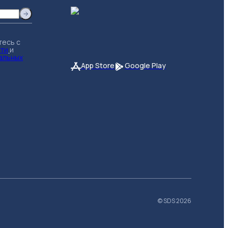
тесь с
сти
и
альных
App Store
Google Play
© SDS
2026