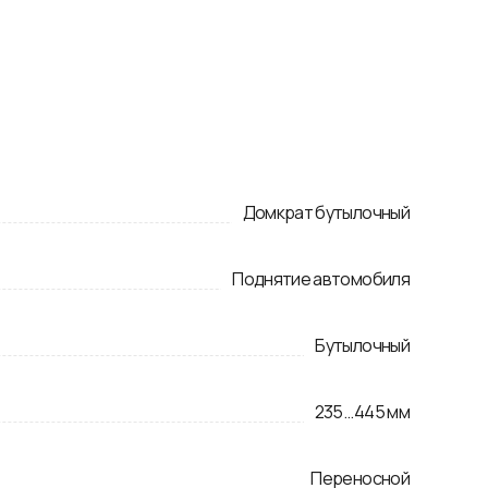
Домкрат бутылочный
Поднятие автомобиля
Бутылочный
235
...
445
мм
Переносной