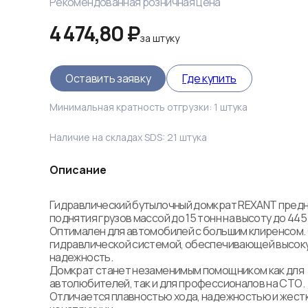
Рекомендованная розничная цена
4 474,80 ₽
за
штуку
Оставить заявку
Где купить
Минимальная кратность отгрузки:
1
штука
Наличие на складах SDS:
21
штука
Описание
Гидравлический бутылочный домкрат REXANT предн
поднятия грузов массой до 15 тонн на высоту до 445 
Оптимален для автомобилей с большим клиренсом.
гидравлической системой, обеспечивающей высоку
надежность. 

Домкрат станет незаменимым помощником как для 
автолюбителей, так и для профессионалов на СТО. 

Отличается плавностью хода, надежностью и жест