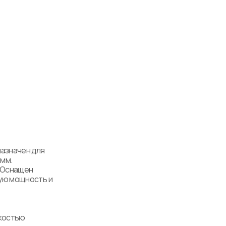
азначен для 
мм. 
 Оснащен 
ю мощность и 
костью 