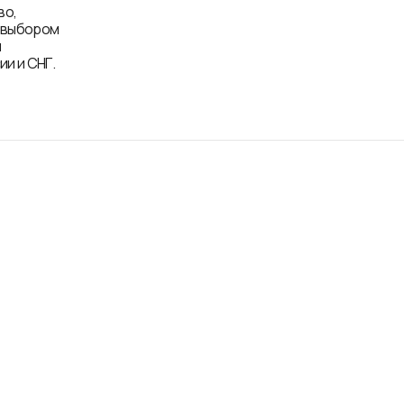
во,
д выбором
и
и и СНГ.