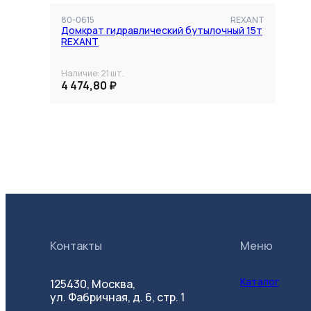
80-0615
REXANT
Домкрат гидравлический бутылочный 15т
REXANT
Наличие:
21
шт.
4 474,80 ₽
Контакты
Меню
Каталог
125430, Москва,
ул. Фабричная, д. 6, стр. 1