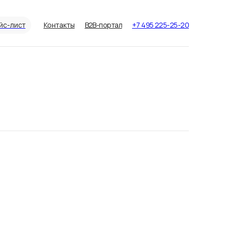
йс-лист
Контакты
B2B-портал
+7 495 225-25-20