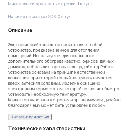
Минимальная кратность отгрузки:
1
штука
Наличие на складах SDS:
0
штук
Описание
Электрический конвектор представляет собой 
устройство, предназначенное для отопления 
помещений. Используется для основного и 
дополнительного обогрева квартир, офисов, дачных 
домиков, небольших торговых площадей и т.д. Работа 
устройства основана на принципе естественной 
конвекции, при которой теплый воздух поднимается 
вверх, вытесняя холодный. Изделие оснащено 
электронным термостатом, который позволяет быстро 
установить необходимую температуру. 

Конвектор выполнен в строгом и эргономичном дизайне, 
благодаря чему может быть установлен в любом 
помещении, не нарушая стилистику интерьера.

Комплектация: шнур 1,2 м + ножки + крепление на стену. 
Читать полностью
Вес нетто: 3,3 кг.
Технические характеристики