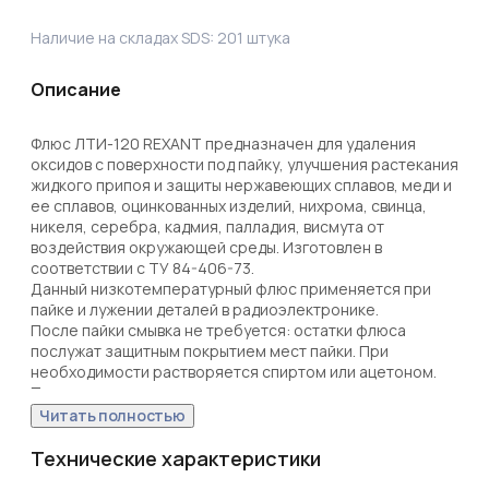
Наличие на складах SDS:
201
штука
Описание
Флюс ЛТИ-120 REXANT предназначен для удаления 
оксидов с поверхности под пайку, улучшения растекания 
жидкого припоя и защиты нержавеющих сплавов, меди и 
ее сплавов, оцинкованных изделий, нихрома, свинца, 
никеля, серебра, кадмия, палладия, висмута от 
воздействия окружающей среды. Изготовлен в 
соответствии с ТУ 84-406-73. 

Данный низкотемпературный флюс применяется при 
пайке и лужении деталей в радиоэлектронике. 

После пайки смывка не требуется: остатки флюса 
послужат защитным покрытием мест пайки. При 
необходимости растворяется спиртом или ацетоном.

Преимущества: не проводит ток, поэтому широко 
применяется при пайке печатных плат и 
Читать полностью
радиоаппаратуры; не требует отмывки после пайки; 
повышает прочность соединений. 

Технические характеристики
Температура наибольшей активности: +200...+300°С. 