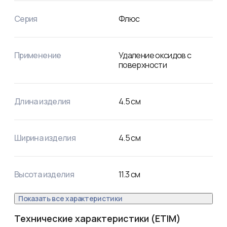
Состав: канифоль сосновая, связующая жидкость, 
триэтаноламин, диэтиламин гидрохлорид. Вариант 
Серия
Флюс
фасовки – флакон 100 мл.
Применение
Удаление оксидов с
поверхности
Длина изделия
4.5
см
Ширина изделия
4.5
см
Высота изделия
11.3
см
Показать все характеристики
Технические характеристики (ETIM)