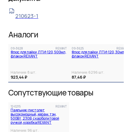
210623-1
Аналоги
09-3628
REXANT
09-3625
REXANT
Флюс для пайки, ЛТИ-120, 500мл,
Флюс для пайки, ЛТИ-120, 30мл,
флакон REXANT
флакон REXANT
Наличие:
8
шт.
Наличие:
6296
шт.
923,44 ₽
87,46 ₽
Сопутствующие товары
12-0215
REXANT
Паяльник-пистолет
высокомощный, керам. тэн,
500Вт, 230В, с карболитовой
ручкой, коробка REXANT
Наличие:
96
шт.