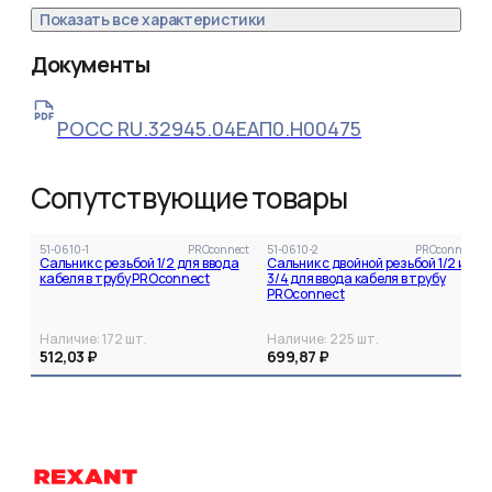
Показать все характеристики
Документы
РОСС RU.32945.04EAП0.H00475
Сопутствующие товары
51-0610-1
PROconnect
51-0610-2
PROconnect
Сальник с резьбой 1/2 для ввода
Сальник с двойной резьбой 1/2 и
кабеля в трубу PROconnect
3/4 для ввода кабеля в трубу
PROconnect
Наличие:
172
шт.
Наличие:
225
шт.
512,03 ₽
699,87 ₽