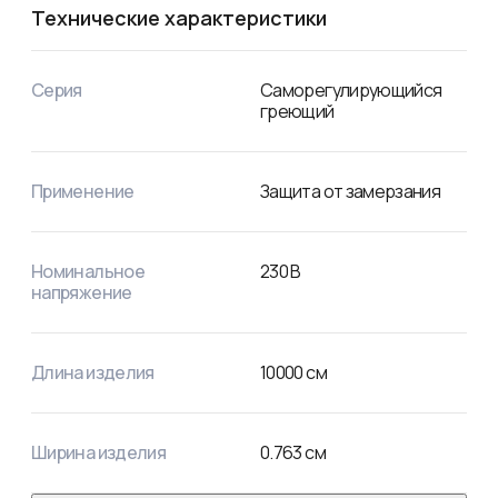
необходимо отслеживать минимальный радиус изгиба 
Технические характеристики
кабеля – 40 мм.
Серия
Саморегулирующийся
греющий
Применение
Защита от замерзания
Номинальное
230
В
напряжение
Длина изделия
10000
см
Ширина изделия
0.763
см