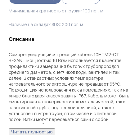
Минимальная кратность отгрузки:
100
пог. м
Наличие на складах SDS:
200
пог. м
Описание
Саморегулирующийся греющий кабель 10HTM2-CT 
REXANT мощностью 10 Вт/м используется в качестве 
профилактики замерзания бытовых трубопроводов 
среднего диаметра, счетчиков воды, вентилей и так 
далее. В стандартных условиях температура 
нагревательного электрошнура не превышает 65°C. 

Подходит для использования как в помещениях, так и на 
улице благодаря классу защиты IP67. Кабель может быть 
смонтирован на поверхности как металлической, так и 
пластиковой трубы, под теплоизоляцией, а также 
установлен внутрь трубы, в том числе и с питьевой 
водой. Витки могут пересекаться сами с собой.

Установка в трубу осуществляется с помощью 
комплекта для ввода кабеля (арт. 51-0610-1 или 51-0610-
Читать полностью
2). При монтаже на поверхности трубы внахлест 