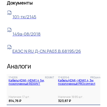
Документы
101-тк/2145
149а-08/2018
ЕАЭС N RU Д-CN.РА03.В.68195/26
Аналоги
17-6206
REXANT
17-6205-6
PROconnect
Кабель HDMI – HDMI 1.4, 5м,
Кабель HDMI – HDMI 1.4, 3м,
позолоченный REXANT
позолоченный PROconnect
Наличие:
17
шт.
Наличие:
1695
шт.
814,76 ₽
323,87 ₽