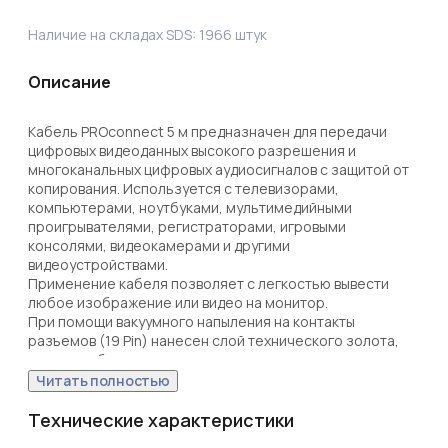
Наличие на складах SDS:
1966
штук
Описание
Кабель PROconnect 5 м предназначен для передачи 
цифровых видеоданных высокого разрешения и 
многоканальных цифровых аудиосигналов с защитой от 
копирования. Используется с телевизорами, 
компьютерами, ноутбуками, мультимедийными 
проигрывателями, регистраторами, игровыми 
консолями, видеокамерами и другими 
видеоустройствами. 

Применение кабеля позволяет с легкостью вывести 
любое изображение или видео на монитор.

При помощи вакуумного напыления на контакты 
разъемов (19 Pin) нанесен слой технического золота, 
что способствует повышению качественных 
показателей изображения и звука.

Читать полностью
Штекеры выполнены из легкого и прочного пластика.

Кабель обеспечивает качественную передачу видео в 
Технические характеристики
формате Full HD 1080p 144Hz, Ultra HD (4K) 3840×2160 