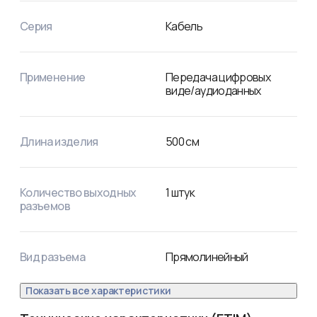
30Hz с максимальной пропускной способностью канала 
до 10,2 Гбит/сек. Поддерживает технологию 3D. 
Серия
Кабель
Соответствует стандарту HDMI 1.4.
Применение
Передача цифровых
виде/аудиоданных
Длина изделия
500
см
Количество выходных
1
штук
разъемов
Вид разъема
Прямолинейный
Показать все характеристики