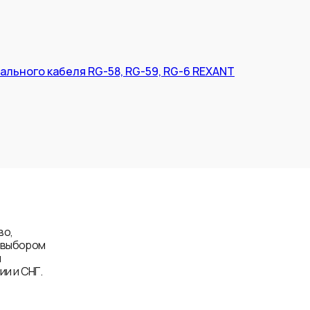
ального кабеля RG-58, RG-59, RG-6 REXANT
во,
д выбором
и
и и СНГ.