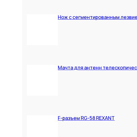
Нож с сегментированным лезвие
Мачта для антенн телескопичес
F-разъем RG-58 REXANT