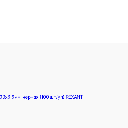
0x3,6мм, черная (100 шт/уп) REXANT