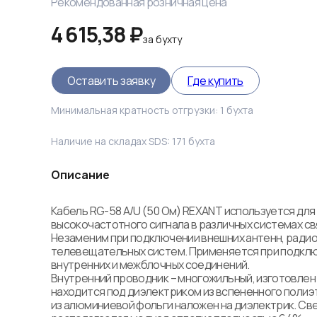
Рекомендованная розничная цена
4 615,38 ₽
за
бухту
Оставить заявку
Где купить
Минимальная кратность отгрузки:
1
бухта
Наличие на складах SDS:
171
бухта
Описание
Кабель RG-58 A/U (50 Ом) REXANT используется для
высокочастотного сигнала в различных системах свя
Незаменим при подключении внешних антенн, радио-
телевещательных систем. Применяется при подклю
внутренних и межблочных соединений.

Внутренний проводник – многожильный, изготовлен и
находится под диэлектриком из вспененного полиэт
из алюминиевой фольги наложен на диэлектрик. Све