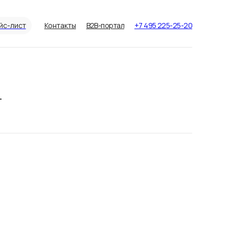
йс-лист
Контакты
B2B-портал
+7 495 225-25-20
T