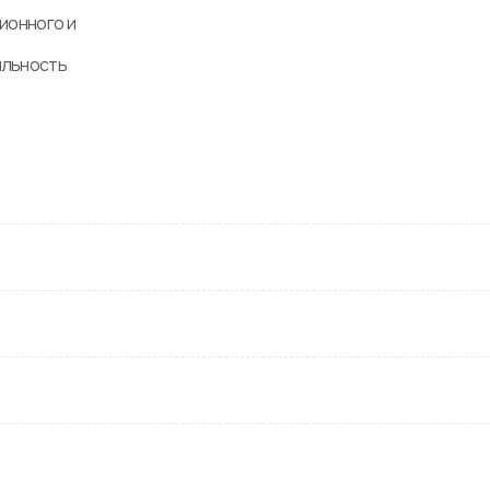
онного и 
льность 
ью и 
ений.