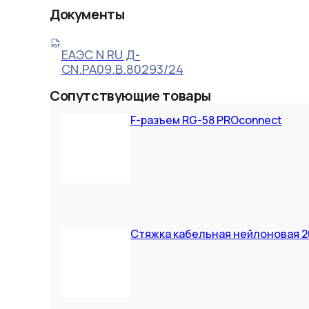
Документы
ЕАЭС N RU Д-
CN.РА09.В.80293/24
Сопутствующие товары
F-разъем RG-58 PROconnect
Стяжка кабельная нейлоновая 20