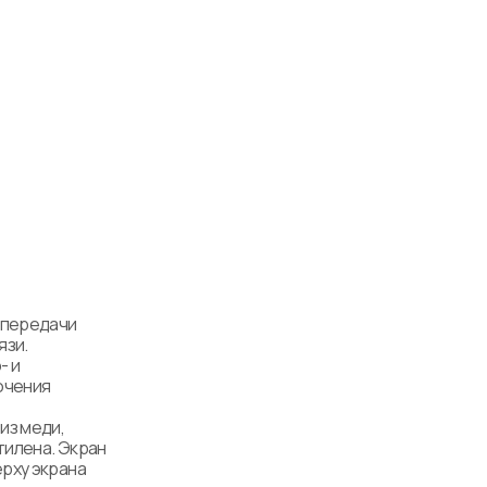
 передачи 
зи. 
 и 
чения 
з меди, 
илена. Экран 
рху экрана 