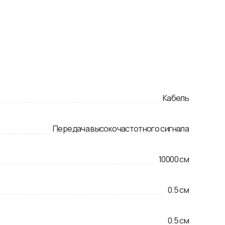
Кабель
Передача высокочастотного сигнала
10000
см
0.5
см
0.5
см