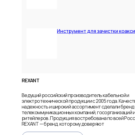
Инструмент для зачистки коакси
REXANT
Ведущий российский производитель кабельной и
электротехнической продукции с 2005 года. Качест
надежность и широкий ассортимент сделали брен
телекоммуникационных компаний, госорганизаций 
ритейлеров. Продукция востребована по всей Росси
REXANT — бренд, которому доверяют