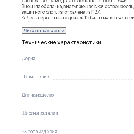
располагается медная оплетка плотностью 64%. 

Внешняя оболочка, выступающая в качестве изоляци
защитного слоя, изготовлена из ПВХ. 

Кабель серого цвета длиной 100 м отличается стаби
работы, широкой полосой пропускания, безопасност
простотой монтажа. Прокладывается внутри помещ
Читать полностью
Технические характеристики
Серия
Применение
Длина изделия
Ширина изделия
Высота изделия