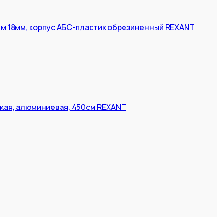
м 18мм, корпус АБС-пластик обрезиненный REXANT
кая, алюминиевая, 450см REXANT