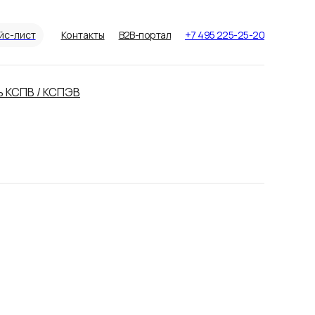
йс-лист
Контакты
B2B-портал
+7 495 225-25-20
ь КСПВ / КСПЭВ