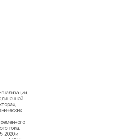
гнализации, 
одиночной 
торах, 
анических 
еременного 
го тока.

-2020 и 