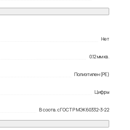
Нет
0.12
мм кв.
Полиэтилен (PE)
Цифры
В соотв. с ГОСТ Р МЭК 60332-3-22