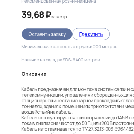
Рекомендованная розничная цена
39,68 ₽
за
метр
Оставить заявку
Где купить
Минимальная кратность отгрузки:
200
метров
Наличие на складах SDS:
6400
метров
Описание
Кабель предназначен для монтажа систем связи и си
телекоммуникации, управления и сбора данных для 
стационарной и нестационарной прокладки в коллек
тоннелях, зданиях, помещениях при отсутствии мех
воздействий на кабель. 

Кабель эксплуатируется при напряжении до 145 В п
тока в диапазоне частот до 50 Гц или 200 В постоянно
Кабель изготавливается по ТУ 27.32.13-006-39644825