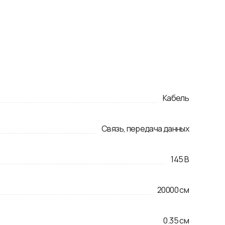
Кабель
Связь, передача данных
145
В
20000
см
0.35
см