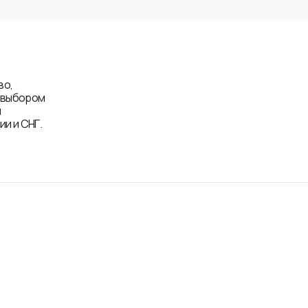
во,
д выбором
и
и и СНГ.