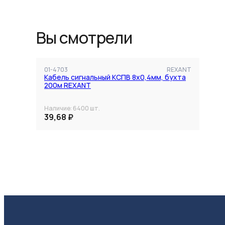
Вы смотрели
01-4703
REXANT
Кабель сигнальный КСПВ 8х0,4мм, бухта
200м REXANT
Наличие:
6400
шт.
39,68 ₽