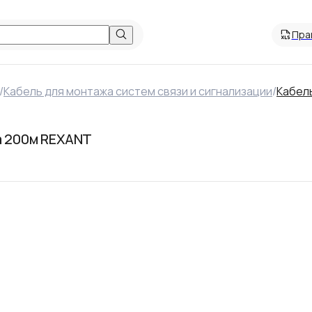
Пра
/
Кабель для монтажа систем связи и сигнализации
/
Кабел
а 200м REXANT