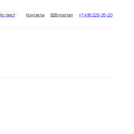
йс-лист
Контакты
B2B-портал
+7 495 225-25-20