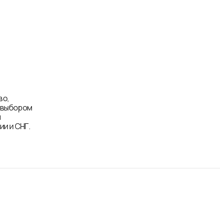
во,
д выбором
и
и и СНГ.