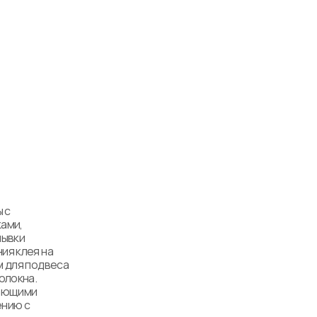
с 
ми, 
ывки 
я клея на 
 для подвеса 
локна. 
ающими 
нию с 