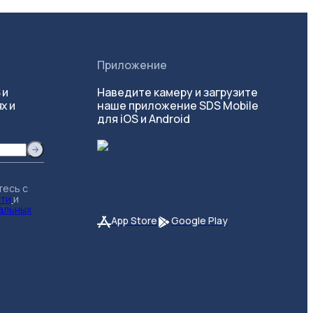
Приложение
 и
Наведите камеру и загрузите
х и
наше приложение SDS Mobile
для iOS и Android
тесь с
сти
и
альных
App Store
Google Play