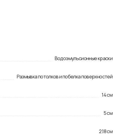
Водоэмульсионные краски
Размывка потолков и побелка поверхностей
14
см
5
см
2.18
см