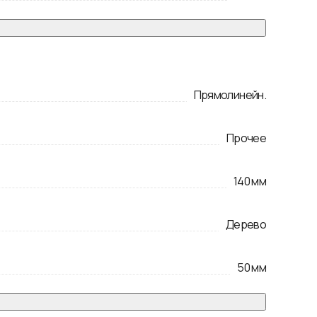
Прямолинейн.
Прочее
140
мм
Дерево
50
мм