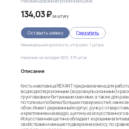
Рекомендованная розничная цена
134,03 ₽
за
штуку
Оставить заявку
Где купить
Минимальная кратность отгрузки:
1
штука
Наличие на складах SDS:
375
штук
Описание
Кисть макловица REXANT предназначена для работы 
воднодисперсионными (водоэмульсионными) краска
грунтовками и битумными смесями, а также для разм
потолков и побелки больших поверхностей, нанесени
обои. Имеет деревянный корпус, ручку с отверстием
и креплением на ведро, щетину из искусственного во
Искусственная щетина обладает хорошими впитыв
свойствами и меньше подвержена износу, по сравне