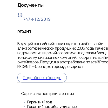
Документы
747и-12/2019
REXANT
Ведущий российский производитель кабельной и
электротехнической продукции с 2005 года. Качест
надежность и широкий ассортимент сделали брен
телекоммуникационных компаний, госорганизаций 
ритейлеров. Продукция востребована по всей Росси
REXANT — бренд, которому доверяют
Подробнее о бренде
Сервисные центры и гарантия
Гарантия
1 год
Гарантийное обслуживание