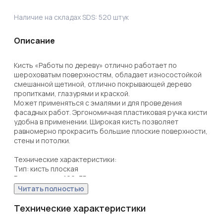
Наличие на складах SDS:
520
штук
Описание
Кисть «Работы по дереву» отлично работает по 
шероховатым поверхностям, обладает износостойкой 
смешанной щетиной, отлично покрывающей дерево 
пропитками, глазурями и краской.

Может применяться с эмалями и для проведения 
фасадных работ. Эргономичная пластиковая ручка кисти 
удобна в применении. Широкая кисть позволяет 
равномерно прокрасить большие плоские поверхности, 
стены и потолки.

Технические характеристики:

Тип: кисть плоская

Размер кисти: 120х35 мм

Длина щетины: 57 мм

Читать полностью
Длина ручки: 145 мм

Материал рукояти: пластик

Технические характеристики
Материал бандажа: металл
