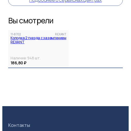
Подробнее о сервисных центрах
Вы смотрели
11-8702
REXANT
Колодка 2 гнезда с заземлением
REXANT
Наличие:
948
шт.
186,80 ₽
Контакты