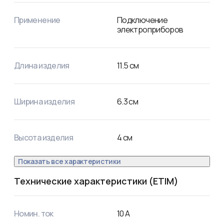
Применение
Подключение
электроприборов
Длина изделия
11.5
см
Ширина изделия
6.3
см
Высота изделия
4
см
Показать все характеристики
Технические характеристики (ETIM)
Номин. ток
10
А