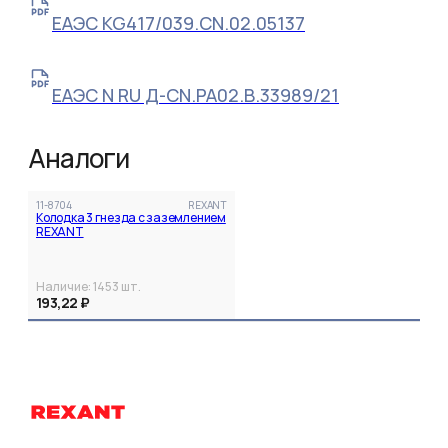
ЕАЭС KG417/039.CN.02.05137
ЕАЭС N RU Д-CN.РА02.В.33989/21
Аналоги
11-8704
REXANT
Колодка 3 гнезда с заземлением
REXANT
Наличие:
1453
шт.
193,22 ₽