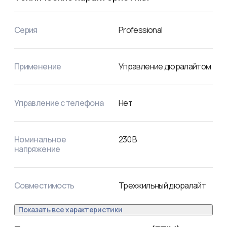
сохраняются во внутренней памяти контроллера и если 
вы отключите питание, то при повторном включении 
программа останется той же. 
Серия
Professional
Применение
Управление дюралайтом
Управление с телефона
Нет
Номинальное
230
В
напряжение
Совместимость
Трехжильный дюралайт
Показать все характеристики