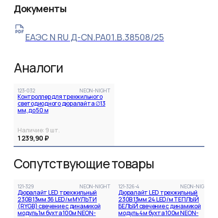
Документы
ЕАЭС N RU Д-CN.РА01.В.38508/25
Аналоги
123-032
NEON-NIGHT
Контроллер для трехжильного
светодиодного дюралайта ∅13
мм, до 50 м
Наличие:
9
шт.
1 239,90 ₽
Сопутствующие товары
121-329
NEON-NIGHT
121-326-4
NEON-NIGHT
Дюралайт LED трехжильный
Дюралайт LED трехжильный
230В 13мм 36 LED/м МУЛЬТИ
230В 13мм 24 LED/м ТЕПЛЫЙ
(RYGB) свечение с динамикой
БЕЛЫЙ свечение с динамикой
модуль 1м бухта 100м NEON-
модуль 4м бухта 100м NEON-