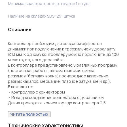
Минимальная кратность отгрузки:
1
штука
Наличие на складах SDS:
251
штука
Описание
Контроллер необходим для создания эффектов 
динамики при подключении к трехжильному дюралайту 
∅13 мм. К одному контроллеру можно подключить до 100 
м светодиодного дюралайта.

В контроллере предустановлено 8 различных программ 
(постоянная работа, автоматическая смена 
режимов,"бегущая волна", поочередное включение 
разных каналов, мерцание, плавное затухание и др.).

В комплекте:

• Контроллер с коннектором

• Игла для соединения коннектора с дюралайтом

Длина провода от коннектора до контроллера 0,5 
метра, от контроллера до сетевой вилки 2,5 метра.

Читать полностью
Отличительной чертой данного контроллера является 
«эффект памяти», т.е все настройки программы 
Технические характеристики