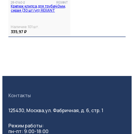
28-0140-2
REXANT
Крепеж-клипса для труб ø40мм,
серая (30 шт/уп) REXANT
Наличие:
101
шт.
335,97 ₽
Контакты
125430, Москва,
ул. Фабричная, д. 6, стр. 1
Режим работы:
пн-пт: 9:00-18:00