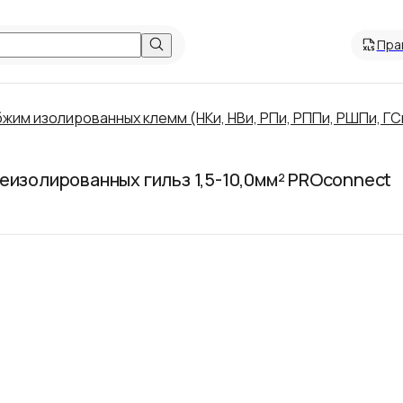
Пра
жим изолированных клемм (НКи, НВи, РПи, РППи, РШПи, ГС
еизолированных гильз 1,5-10,0мм² PROconnect