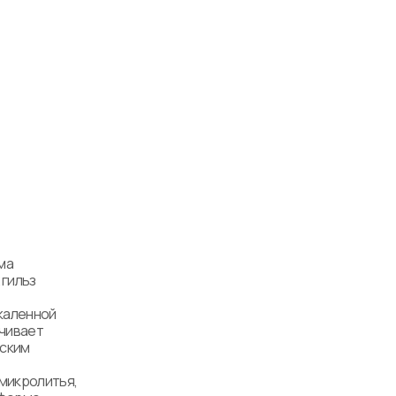
а 
гильз 
каленной 
чивает 
ским 
икролитья, 