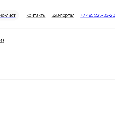
йс-лист
Контакты
B2B-портал
+7 495 225-25-20
и)