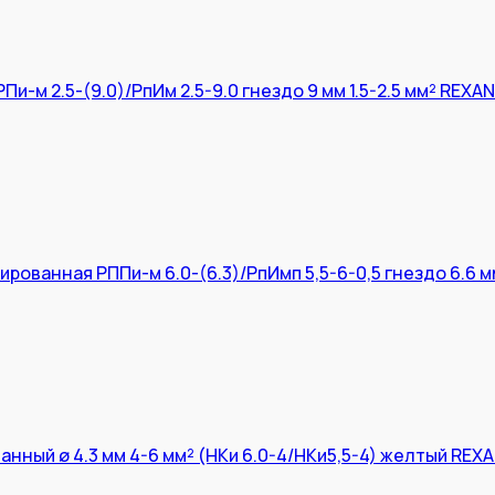
и-м 2.5-(9.0)/РпИм 2.5-9.0 гнездо 9 мм 1.5-2.5 мм² REXA
рованная РППи-м 6.0-(6.3)/РпИмп 5,5-6-0,5 гнездо 6.6 м
нный ø 4.3 мм 4-6 мм² (НКи 6.0-4/НКи5,5-4) желтый REX