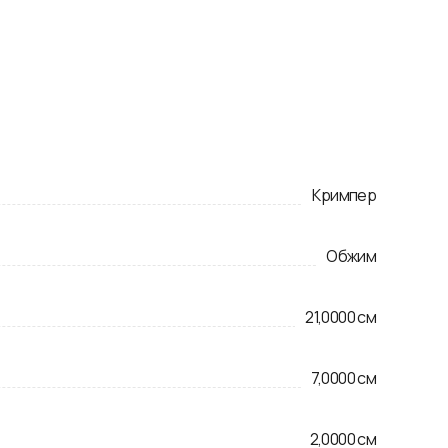
Кримпер
Обжим
21,0000
см
7,0000
см
2,0000
см