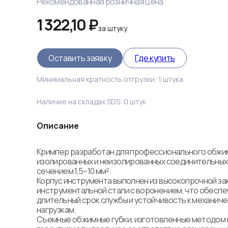
Рекомендованная розничная цена
1 322,10 ₽
за
штуку
Оставить заявку
Где купить
Минимальная кратность отгрузки:
1
штука
Наличие на складах SDS:
0
штук
Описание
Кримпер разработан для профессионального обжим
изолированных и неизолированных соединительных 
сечением 1,5–10 мм².

Корпус инструмента выполнен из высокопрочной за
инструментальной стали с воронением, что обеспе
длительный срок службы и устойчивость к механиче
нагрузкам. 

Съемные обжимные губки, изготовленные методом м