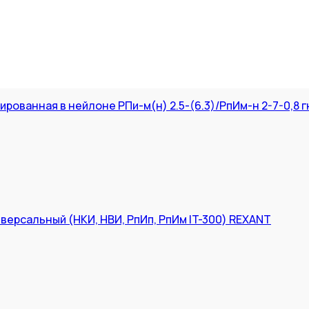
ованная в нейлоне РПи-м(н) 2.5-(6.3)/РпИм-н 2-7-0,8 гне
версальный (НКИ, НВИ, РпИп, РпИм IT-300) REXANT