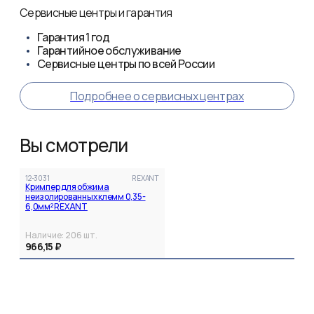
Сервисные центры и гарантия
Гарантия
1 год
Гарантийное обслуживание
Сервисные центры по всей России
Подробнее о сервисных центрах
Вы смотрели
12-3031
REXANT
Кримпер для обжима
неизолированных клемм 0,35-
6,0мм² REXANT
Наличие:
206
шт.
966,15 ₽