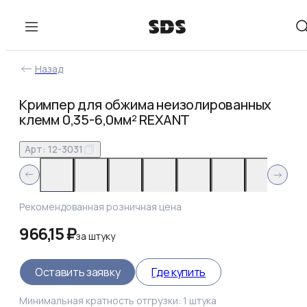
Назад
Кримпер для обжима неизолированных
клемм 0,35-6,0мм² REXANT
Арт:
12-3031
Рекомендованная розничная цена
966,15 ₽
за
штуку
Оставить заявку
Где купить
Минимальная кратность отгрузки:
1
штука