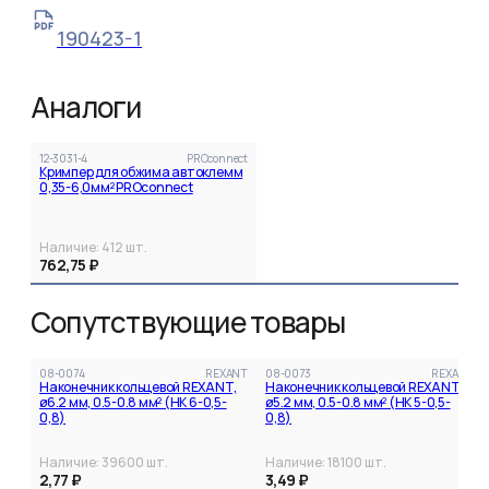
190423-1
Аналоги
12-3031-4
PROconnect
Кримпер для обжима автоклемм
0,35-6,0мм² PROconnect
Наличие:
412
шт.
762,75 ₽
Сопутствующие товары
08-0074
REXANT
08-0073
REXANT
Наконечник кольцевой REXANT,
Наконечник кольцевой REXANT,
ø6.2 мм, 0.5-0.8 мм² (НК 6-0,5-
ø5.2 мм, 0.5-0.8 мм² (НК 5-0,5-
0,8)
0,8)
Наличие:
39600
шт.
Наличие:
18100
шт.
2,77 ₽
3,49 ₽