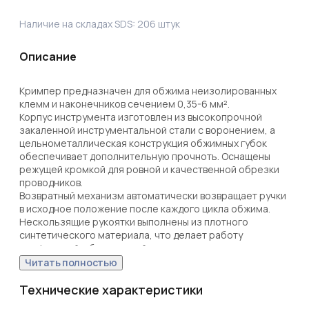
Наличие на складах SDS:
206
штук
Описание
Кримпер предназначен для обжима неизолированных 
клемм и наконечников сечением 0,35-6 мм². 

Корпус инструмента изготовлен из высокопрочной 
закаленной инструментальной стали с воронением, а 
цельнометаллическая конструкция обжимных губок 
обеспечивает дополнительную прочноть. Оснащены 
режущей кромкой для ровной и качественной обрезки 
проводников.

Возвратный механизм автоматически возвращает ручки 
в исходное положение после каждого цикла обжима.

Нескользящие рукоятки выполнены из плотного 
синтетического материала, что делает работу 
комфортной и безопасной даже при длительном 
использовании.
Читать полностью
Технические характеристики