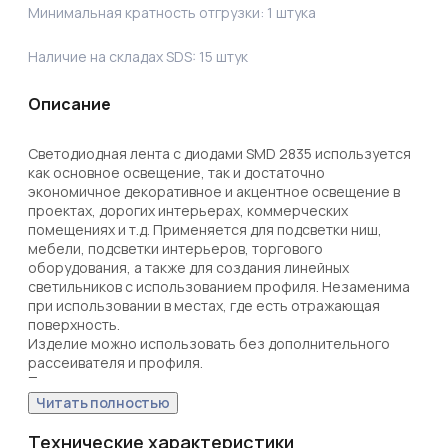
Минимальная кратность отгрузки:
1
штука
Наличие на складах SDS:
15
штук
Описание
Светодиодная лента с диодами SMD 2835 используется 
как основное освещение, так и достаточно 
экономичное декоративное и акцентное освещение в 
проектах, дорогих интерьерах, коммерческих 
помещениях и т.д. Применяется для подсветки ниш, 
мебели, подсветки интерьеров, торгового 
оборудования, а также для создания линейных 
светильников с использованием профиля. Незаменима 
при использовании в местах, где есть отражающая 
поверхность. 

Изделие можно использовать без дополнительного 
рассеивателя и профиля.

Подключение осуществляется с помощью источников 
питания на 12 В. 
Читать полностью
Технические характеристики