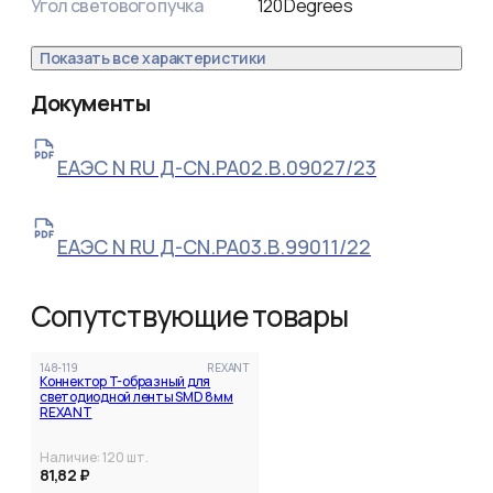
Угол светового пучка
120
Degrees
Показать все характеристики
Документы
ЕАЭС N RU Д-CN.РА02.В.09027/23
ЕАЭС N RU Д-CN.РА03.В.99011/22
Сопутствующие товары
148-119
REXANT
Коннектор T-образный для
светодиодной ленты SMD 8мм
REXANT
Наличие:
120
шт.
81,82 ₽