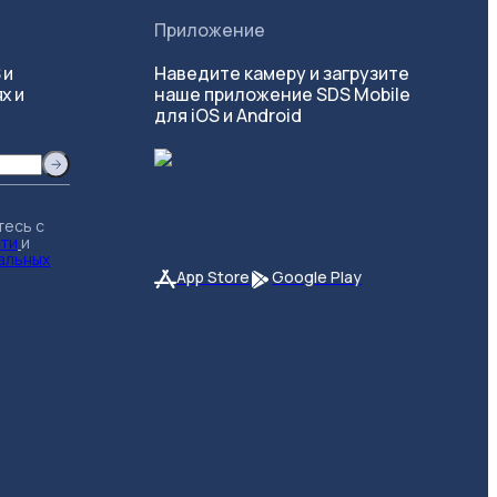
Приложение
 и
Наведите камеру и загрузите
х и
наше приложение SDS Mobile
для iOS и Android
тесь с
сти
и
альных
App Store
Google Play