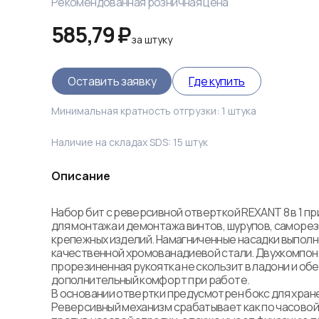
Рекомендованная розничная цена
585,79 ₽
за
штуку
Оставить заявку
Где купить
Минимальная кратность отгрузки:
1
штука
Наличие на складах SDS:
15
штук
Описание
Набор бит с реверсивной отверткой REXANT 8 в 1 пр
для монтажа и демонтажа винтов, шурупов, саморезо
крепежных изделий. Намагниченные насадки выполне
качественной хромованадиевой стали. Двухкомпон
прорезиненная рукоятка не скользит в ладони и об
дополнительный комфорт при работе. 

В основании отвертки предусмотрен бокс для хране
Реверсивный механизм срабатывает как по часовой с