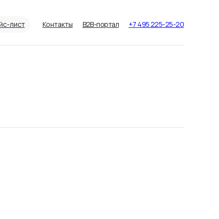
йс-лист
Контакты
B2B-портал
+7 495 225-25-20