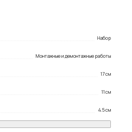
Набор
Монтажные и демонтажные работы
17
см
11
см
4.5
см