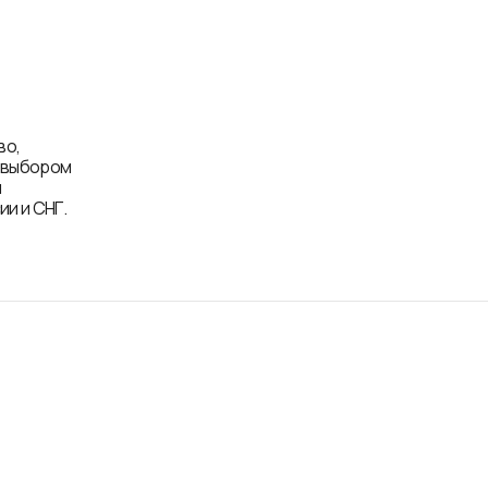
во,
д выбором
и
и и СНГ.