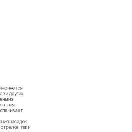
именяется 
в и других 
ны из 
ентная 
еспечивает 
ния насадок. 
трелке, так и 