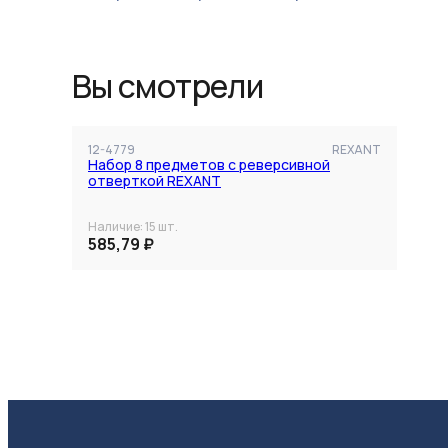
Вы смотрели
12-4779
REXANT
Набор 8 предметов с реверсивной
отверткой REXANT
Наличие:
15
шт.
585,79 ₽