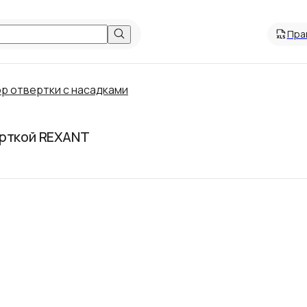
Пра
р отвертки с насадками
ерткой REXANT