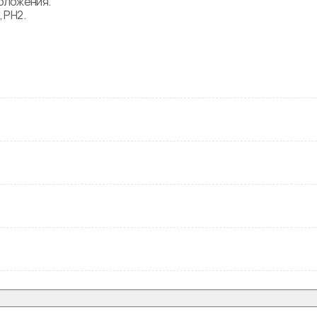
оложения.

 PH2. 