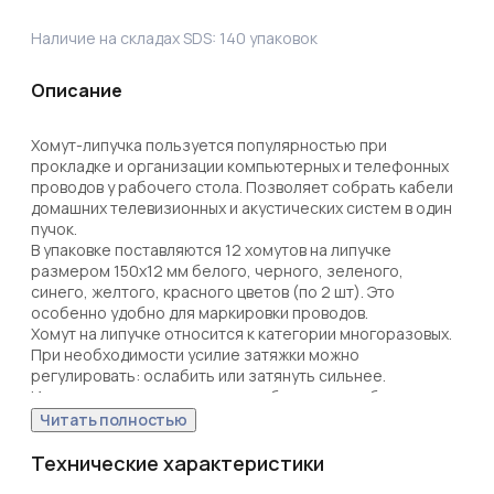
Наличие на складах SDS:
140
упаковок
Описание
Хомут-липучка пользуется популярностью при 
прокладке и организации компьютерных и телефонных 
проводов у рабочего стола. Позволяет собрать кабели 
домашних телевизионных и акустических систем в один 
пучок. 

В упаковке поставляются 12 хомутов на липучке 
размером 150х12 мм белого, черного, зеленого, 
синего, желтого, красного цветов (по 2 шт). Это 
особенно удобно для маркировки проводов. 

Хомут на липучке относится к категории многоразовых. 
При необходимости усилие затяжки можно 
регулировать: ослабить или затянуть сильнее. 

Изделия отвечают высоким требованиям и обладают 
гибкостью, высокой прочностью, термостойкостью. Их 
Читать полностью
мягкая текстура исключает риск повреждений и 
перетяжки кабельных жгутов.

Технические характеристики
Изделие легко монтируется и демонтируется. Установка 