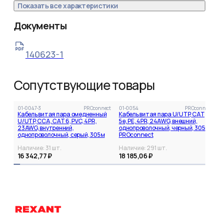
Показать все характеристики
Документы
140623-1
Сопутствующие товары
01-0047-3
PROconnect
01-0054
PROconnect
Кабель витая пара омедненный
Кабель витая пара U/UTP, CAT
U/UTP, CCA, CAT 6, PVC, 4PR,
5e, PE, 4PR, 24AWG, внешний,
23AWG, внутренний,
однопроволочный, черный, 305м
однопроволочный, серый, 305м
PROconnect
PROconnect
Наличие:
31
шт.
Наличие:
291
шт.
16 342,77 ₽
18 185,06 ₽