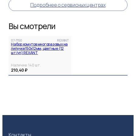
Подробнее о сервисных центрах
Вы смотрели
07-7150
REXANT
Набор хомутов многоразовых на
липучке 150х12мм, цветные (12
шт/уп) REXANT
Наличие:
140
шт.
210,40 ₽
Контакты