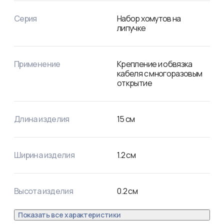
выполняется вручную без использования специальных 
инструментов.
Серия
Набор хомутов на
липучке
Применение
Крепление и обвязка
кабеля с многоразовым
открытие
Длина изделия
15
см
Ширина изделия
1.2
см
Высота изделия
0.2
см
Показать все характеристики