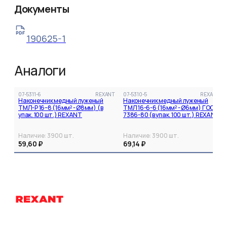
Документы
190625-1
Аналоги
07-5311-6
REXANT
07-5310-5
REXANT
Наконечник медный луженый
Наконечник медный луженый
ТМЛ-Р 16–8 (16мм² - Ø8мм) (в
ТМЛ 16-6-6 (16мм² - Ø6мм) ГОСТ
упак. 100 шт.) REXANT
7386-80 (в упак. 100 шт.) REXANT
Наличие:
3900
шт.
Наличие:
3900
шт.
59,60 ₽
69,14 ₽