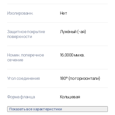
Изолированн.
Нет
Защитное покрытие
Лужёный (-ая)
поверхности
Номин. поперечное
16,0000
мм кв.
сечение
Угол соединения
180° (по горизонтали)
Форма фланца
Кольцевая
Показать все характеристики