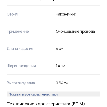
наконечник; 

Л — Луженый — покрытие;

16 — номинальное сечение наконечника, мм²;

Серия
Наконечник
6 — диаметр контактного стержня, мм;

6 — внутренний диаметр хвостовика, мм.
Применение
Оконцевание провода
Длина изделия
4
см
Ширина изделия
1,4
см
Высота изделия
0,64
см
Показать все характеристики
Технические характеристики (ETIM)