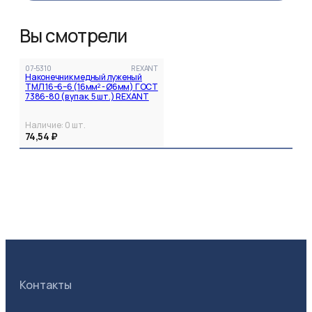
Вы смотрели
07-5310
REXANT
Наконечник медный луженый
ТМЛ 16–6–6 (16мм² - Ø6мм) ГОСТ
7386-80 (в упак. 5 шт.) REXANT
Наличие:
0
шт.
74,54 ₽
Контакты