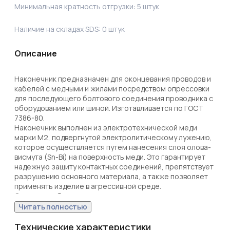
Минимальная кратность отгрузки:
5
штук
Наличие на складах SDS:
0
штук
Описание
Наконечник предназначен для оконцевания проводов и 
кабелей с медными и жилами посредством опрессовки 
для последующего болтового соединения проводника с 
оборудованием или шиной. Изготавливается по ГОСТ 
7386-80.

Наконечник выполнен из электротехнической меди 
марки М2, подвергнутой электролитическому лужению, 
которое осуществляется путем нанесения слоя олова-
висмута (Sn-Bi) на поверхность меди. Это гарантирует 
надежную защиту контактных соединений, препятствует 
разрушению основного материала, а также позволяет 
применять изделие в агрессивной среде.  

Структура обозначения:

Т — Труба — полуфабрикат, из которого изготовлен 
Читать полностью
наконечник; 

М — Медь — материал, из которого изготовлен 
Технические характеристики