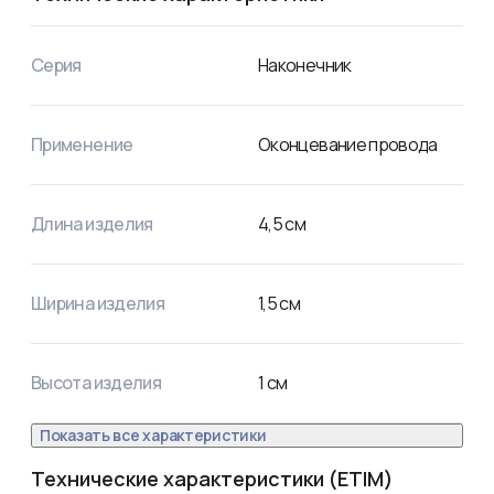
наконечник; 

Л — Луженый — покрытие;

25 — номинальное сечение наконечника, мм²;

Серия
Наконечник
6 — диаметр контактного стержня, мм;

8 — внутренний диаметр хвостовика, мм.
Применение
Оконцевание провода
Длина изделия
4,5
см
Ширина изделия
1,5
см
Высота изделия
1
см
Показать все характеристики
Технические характеристики (ETIM)