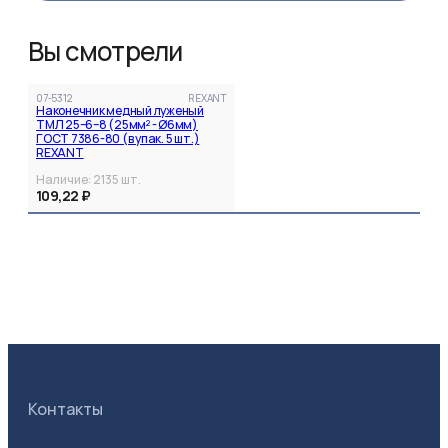
Вы смотрели
07-5312
REXANT
Наконечник медный луженый
ТМЛ 25–6–8 (25мм² - Ø6мм)
ГОСТ 7386-80 (в упак. 5 шт.)
REXANT
Наличие:
2135
шт.
109,22 ₽
Контакты