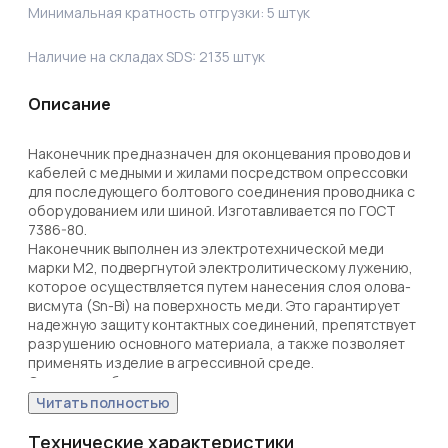
Минимальная кратность отгрузки:
5
штук
Наличие на складах SDS:
2135
штук
Описание
Наконечник предназначен для оконцевания проводов и 
кабелей с медными и жилами посредством опрессовки 
для последующего болтового соединения проводника с 
оборудованием или шиной. Изготавливается по ГОСТ 
7386-80.

Наконечник выполнен из электротехнической меди 
марки М2, подвергнутой электролитическому лужению, 
которое осуществляется путем нанесения слоя олова-
висмута (Sn-Bi) на поверхность меди. Это гарантирует 
надежную защиту контактных соединений, препятствует 
разрушению основного материала, а также позволяет 
применять изделие в агрессивной среде. 

Структура обозначения:

Т — Труба — полуфабрикат, из которого изготовлен 
Читать полностью
наконечник;

М — Медь — материал, из которого изготовлен 
Технические характеристики