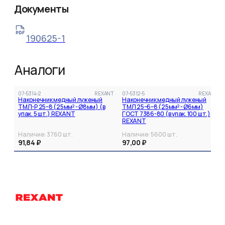
Документы
190625-1
Аналоги
07-5314-2
REXANT
07-5312-5
REXANT
Наконечник медный луженый
Наконечник медный луженый
ТМЛ-Р 25–8 (25мм² - Ø8мм) (в
ТМЛ 25–6–8 (25мм² - Ø6мм)
упак. 5 шт.) REXANT
ГОСТ 7386-80 (в упак. 100 шт.)
REXANT
Наличие:
3760
шт.
Наличие:
5600
шт.
91,84 ₽
97,00 ₽