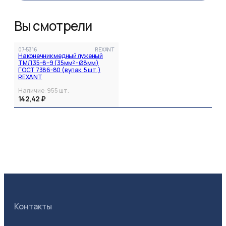
Вы смотрели
07-5316
REXANT
Наконечник медный луженый
ТМЛ 35–8–9 (35мм² - Ø8мм)
ГОСТ 7386-80 (в упак. 5 шт.)
REXANT
Наличие:
955
шт.
142,42 ₽
Контакты