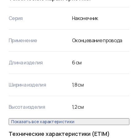
наконечник;

Л — Луженый — покрытие;

35 — номинальное сечение наконечника, мм²;

Серия
Наконечник
8 — диаметр контактного стержня, мм;

9 — внутренний диаметр хвостовика, мм.
Применение
Оконцевание провода
Длина изделия
6
см
Ширина изделия
1,8
см
Высота изделия
1,2
см
Показать все характеристики
Технические характеристики (ETIM)