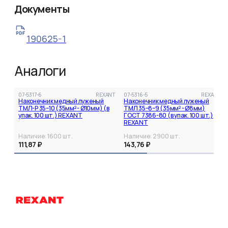
Документы
190625-1
Аналоги
07-5317-6
REXANT
07-5316-5
REXANT
Наконечник медный луженый
Наконечник медный луженый
ТМЛ-Р 35–10 (35мм² - Ø10мм) (в
ТМЛ 35–8–9 (35мм² - Ø8мм)
упак. 100 шт.) REXANT
ГОСТ 7386-80 (в упак. 100 шт.)
REXANT
Наличие:
1600
шт.
Наличие:
2900
шт.
111,87 ₽
143,76 ₽