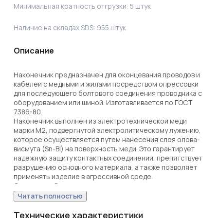
Минимальная кратность отгрузки:
5
штук
Наличие на складах SDS:
955
штук
Описание
Наконечник предназначен для оконцевания проводов и 
кабелей с медными и жилами посредством опрессовки 
для последующего болтового соединения проводника с 
оборудованием или шиной. Изготавливается по ГОСТ 
7386-80.

Наконечник выполнен из электротехнической меди 
марки М2, подвергнутой электролитическому лужению, 
которое осуществляется путем нанесения слоя олова-
висмута (Sn-Bi) на поверхность меди. Это гарантирует 
надежную защиту контактных соединений, препятствует 
разрушению основного материала, а также позволяет 
применять изделие в агрессивной среде. 

Структура обозначения:

Т — Труба — полуфабрикат, из которого изготовлен 
Читать полностью
наконечник;

М — Медь — материал, из которого изготовлен 
Технические характеристики