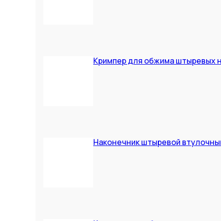
Кримпер для обжима штыревых н
Наконечник штыревой втулочный 