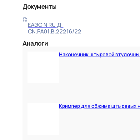
Документы
ЕАЭС N RU Д-
CN.РА01.В.22216/22
Аналоги
Наконечник штыревой втулочный L
Кримпер для обжима штыревых н