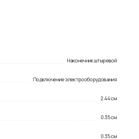
Наконечник штыревой
Подключение электрооборудования
2.44
см
0.35
см
0.35
см