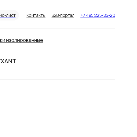
йс-лист
Контакты
B2B-портал
+7 495 225-25-20
ки изолированные
REXANT