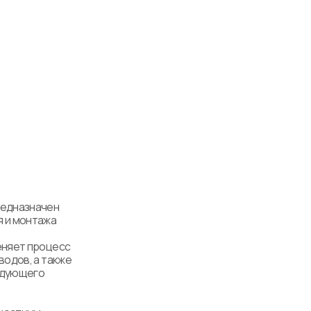
едназначен 
 и монтажа 
няет процесс 
одов, а также 
дующего 