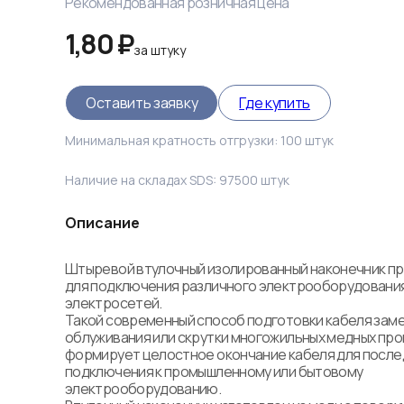
Рекомендованная розничная цена
1,80 ₽
за
штуку
Оставить заявку
Где купить
Минимальная кратность отгрузки:
100
штук
Наличие на складах SDS:
97500
штук
Описание
Штыревой втулочный изолированный наконечник пр
для подключения различного электрооборудования
электросетей. 

Такой современный способ подготовки кабеля заме
облуживания или скрутки многожильных медных пров
формирует целостное окончание кабеля для после
подключения к промышленному или бытовому 
электрооборудованию.
