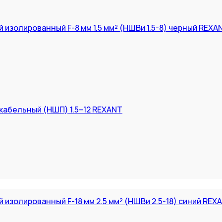
изолированный F-8 мм 1.5 мм² (НШВи 1.5-8) черный REXA
кабельный (НШП) 1.5–12 REXANT
изолированный F-18 мм 2.5 мм² (НШВи 2.5-18) синий REX