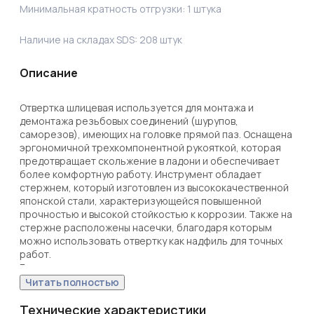
Минимальная кратность отгрузки:
1
штука
Наличие на складах SDS:
208
штук
Описание
Отвертка шлицевая используется для монтажа и 
демонтажа резьбовых соединений (шурупов, 
саморезов), имеющих на головке прямой паз. Оснащена 
эргономичной трехкомпонентной рукояткой, которая 
предотвращает скольжение в ладони и обеспечивает 
более комфортную работу. Инструмент обладает 
стержнем, который изготовлен из высококачественной 
японской стали, характеризующейся повышенной 
прочностью и высокой стойкостью к коррозии. Также на 
стержне расположены насечки, благодаря которым 
можно использовать отвертку как надфиль для точных 
работ.

Благодаря оксидированному намагниченному 
наконечнику крепежная деталь не упадет при 
Читать полностью
извлечении или установке. В основании инструмента 
Технические характеристики