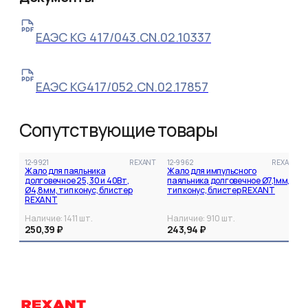
ЕАЭС KG 417/043.CN.02.10337
ЕАЭС KG417/052.CN.02.17857
Сопутствующие товары
12-9921
REXANT
12-9962
REXANT
Жало для паяльника
Жало для импульсного
долговечное 25, 30 и 40Вт,
паяльника долговечное Ø7,1мм,
Ø4,8мм, тип конус, блистер
тип конус, блистер REXANT
REXANT
Наличие:
1411
шт.
Наличие:
910
шт.
250,39 ₽
243,94 ₽