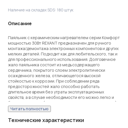
Наличие на складах SDS:
180
штук
Описание
Паяльник с керамическим нагревателем серии Комфорт 
мощностью 30Вт REXANT предназначен для ручного 
монтажа/демонтажа электронных компонентов и других 
мелких деталей. Подходит как для любительского, так и 
для профессионального использования. Долговечное 
жало паяльника состоит из медьсодержащего 
сердечника, покрытого слоем электролитически 
осажденного железа, отличающегося высокой 
стойкостью к коррозии. При соблюдении ряда 
предосторожностей жало способно работать 
длительное время без утраты эксплуатационных 
свойств, а в случае необходимости его можно легко и 
быстро заменить (сменное жало в комплект не входит). 

Керамический нагреватель обеспечит быстрый прогрев 
Читать полностью
жала и длительный срок службы паяльника. 
Карболитовый колпачок, поставляемый в комплекте, 
Технические характеристики
защитит жало и корпус паяльника от повреждений во 