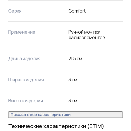
время транспортировки или хранения. Удобная 
эргономичная рукоятка выполнена из термостойкого 
Серия
Comfort
пластика с резиновыми вставками, что сделает работу с 
инструментом легкой и приятной.
Применение
Ручной монтаж
радиоэлементов.
Длина изделия
21.5
см
Ширина изделия
3
см
Высота изделия
3
см
Показать все характеристики
Технические характеристики (ETIM)