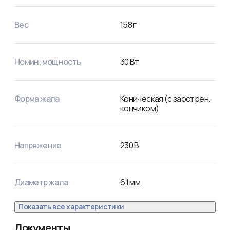
Вес
158
г
Номин. мощность
30
Вт
Форма жала
Коническая (с заострен.
кончиком)
Напряжение
230
В
Диаметр жала
6.1
мм
Показать все характеристики
Документы