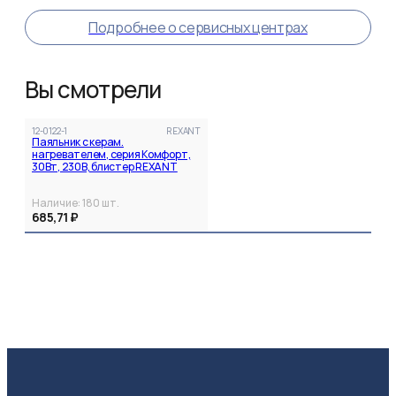
Подробнее о сервисных центрах
Вы смотрели
12-0122-1
REXANT
Паяльник с керам.
нагревателем, серия Комфорт,
30Вт, 230В, блистер REXANT
Наличие:
180
шт.
685,71 ₽