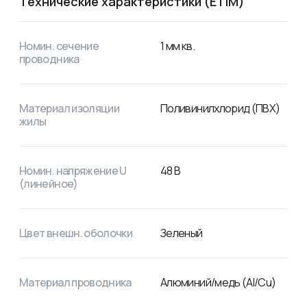
Технические характеристики (ETIM)
Номин. сечение
1
мм кв.
проводника
Материал изоляции
Поливинилхлорид (ПВХ)
жилы
Номин. напряжение U
48
В
(линейное)
Цвет внешн. оболочки
Зеленый
Материал проводника
Алюминий/медь (Al/Cu)