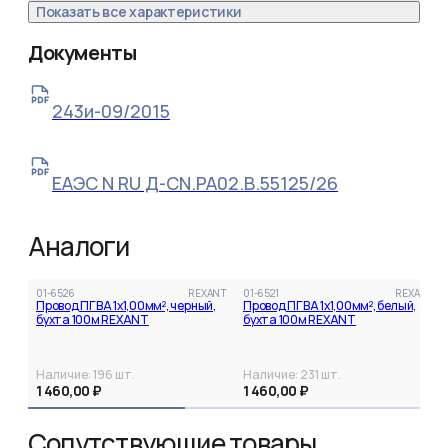
Показать все характеристики
Документы
243и-09/2015
ЕАЭС N RU Д-CN.РА02.В.55125/26
Аналоги
01-6526
REXANT
01-6521
REXANT
Провод ПГВА 1х1,00мм², черный,
Провод ПГВА 1х1,00мм², белый,
бухта 100м REXANT
бухта 100м REXANT
Наличие:
196
шт.
Наличие:
231
шт.
1 460,00 ₽
1 460,00 ₽
Сопутствующие товары