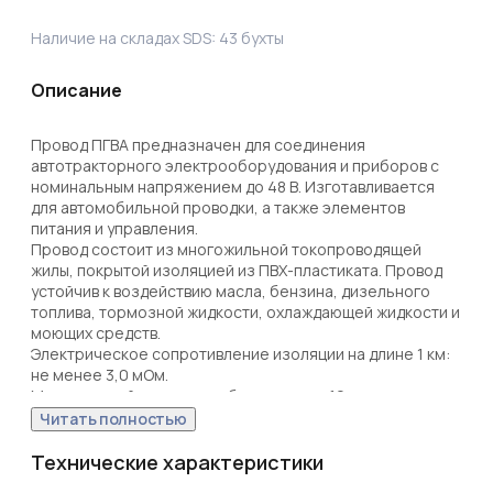
Наличие на складах SDS:
43
бухты
Описание
Провод ПГВА предназначен для соединения 
автотракторного электрооборудования и приборов с 
номинальным напряжением до 48 В. Изготавливается 
для автомобильной проводки, а также элементов 
питания и управления. 

Провод состоит из многожильной токопроводящей 
жилы, покрытой изоляцией из ПВХ-пластиката. Провод 
устойчив к воздействию масла, бензина, дизельного 
топлива, тормозной жидкости, охлаждающей жидкости и 
моющих средств.

Электрическое сопротивление изоляции на длине 1 км: 
не менее 3,0 мОм.

Минимальный радиус изгиба: не менее 10-кратного 
значения минимального размера провода. Класс 
Читать полностью
гибкости: 3. Срок службы: 15 лет.
Технические характеристики