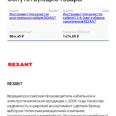
12-4001
REXANT
12-4005
REXANT
Инструмент для зачистки
Инструмент для зачистки
многожильного кабеля REXANT
кабеля 0,2-6,0мм² и обжима
наконечников REXANT
Наличие:
14
шт.
Наличие:
1000
шт.
864,45 ₽
1 474,65 ₽
REXANT
Ведущий российский производитель кабельной и
электротехнической продукции с 2005 года. Качество,
надежность и широкий ассортимент сделали бренд
выбором телекоммуникационных компаний,
госорганизаций и ритейлеров. Продукция востребована