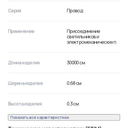
допустимая рабочая температура жил +70 °С.
Серия
Провод
Применение
Присоединение
светильников и
электромеханических п
Длина изделия
30000
см
Ширина изделия
0.68
см
Высота изделия
0.3
см
Показать все характеристики