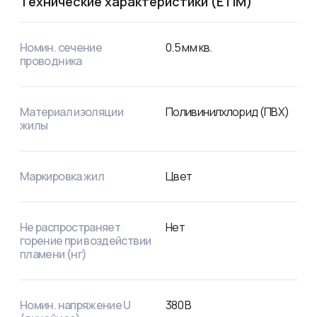
Технические характеристики (ETIM)
Номин. сечение
0.5
мм кв.
проводника
Материал изоляции
Поливинилхлорид (ПВХ)
жилы
Маркировка жил
Цвет
Не распространяет
Нет
горение при воздействии
пламени (нг)
Номин. напряжение U
380
В