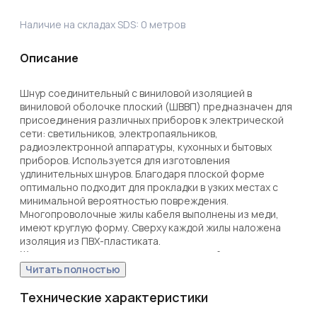
Наличие на складах SDS:
0
метров
Описание
Шнур соединительный с виниловой изоляцией в 
виниловой оболочке плоский (ШВВП) предназначен для 
присоединения различных приборов к электрической 
сети: светильников, электропаяльников, 
радиоэлектронной аппаратуры, кухонных и бытовых 
приборов. Используется для изготовления 
удлинительных шнуров. Благодаря плоской форме 
оптимально подходит для прокладки в узких местах с 
минимальной вероятностью повреждения.

Многопроволочные жилы кабеля выполнены из меди, 
имеют круглую форму. Сверху каждой жилы наложена 
изоляция из ПВХ-пластиката.

Жилы расположены параллельно в одной плоскости. 
Внешняя оболочка кабеля также изготовлена из ПВХ-
Читать полностью
пластиката.

Температура окружающей среды при эксплуатации 
Технические характеристики
провода от – 25 до +40 °С. Предельная длительно 