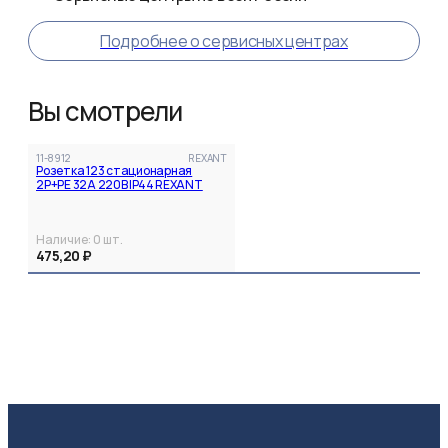
Подробнее о сервисных центрах
Вы смотрели
11-8912
REXANT
Розетка 123 стационарная
2Р+РЕ 32А 220В IP44 REXANT
Наличие:
0
шт.
475,20 ₽