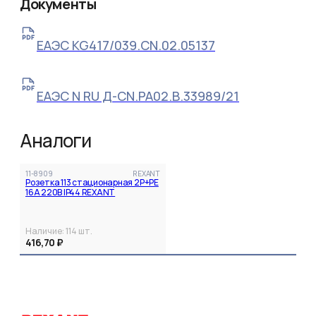
Документы
ЕАЭС KG417/039.CN.02.05137
ЕАЭС N RU Д-CN.РА02.В.33989/21
Аналоги
11-8909
REXANT
Розетка 113 стационарная 2Р+РЕ
16А 220В IP44 REXANT
Наличие:
114
шт.
416,70 ₽