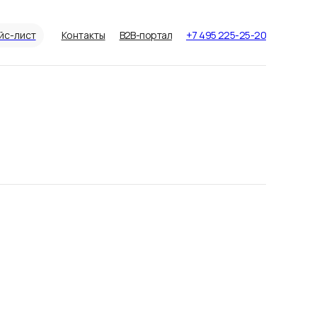
йс-лист
Контакты
B2B-портал
+7 495 225-25-20