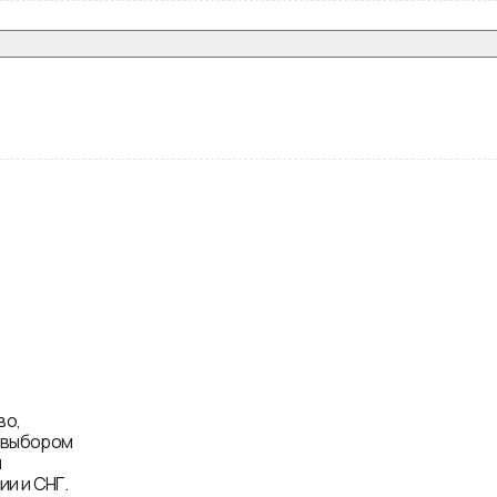
во,
д выбором
и
и и СНГ.