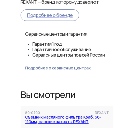
REXANT — бренд, которому доверяют
Подробнее о бренде
Сервисные центры и гарантия
Гарантия
1 год
Гарантийное обслуживание
Сервисные центры по всей России
Подробнее о сервисных центрах
Вы смотрели
80-0700
REXANT
Съемник масляного фильтра Краб, 56-
110мм, плоские захваты REXANT