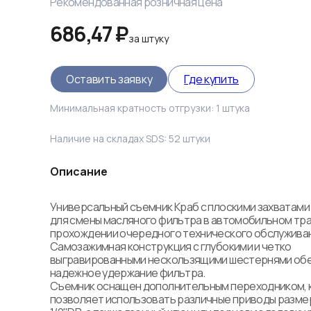
Рекомендованная розничная цена
686,47 ₽
за
штуку
Оставить заявку
Где купить
Минимальная кратность отгрузки:
1
штука
Наличие на складах SDS:
52
штуки
Описание
Универсальный съемник Краб с плоскими захватами
для смены масляного фильтра в автомобильном тра
прохождении очередного технического обслуживани
Самозажимная конструкция с глубокими и четко 
выгравированными нескользящими шестернями обе
надежное удержание фильтра. 

Съемник оснащен дополнительным переходником, 
позволяет использовать различные приводы размер