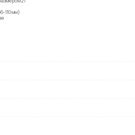
размером 21 
-110 мм) 
е 