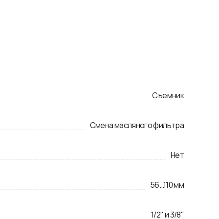
Съемник
Смена масляного фильтра
Нет
56
...
110
мм
1/2" и 3/8"