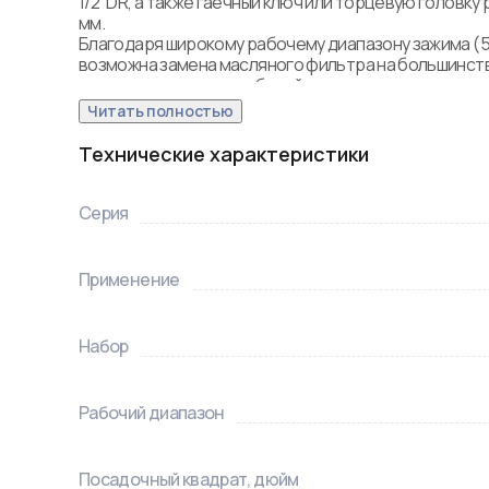
1/2"DR, а также гаечный ключ или торцевую головку 
мм. 

Благодаря широкому рабочему диапазону зажима (56
возможна замена масляного фильтра на большинств
производимых автомобилей.
Читать полностью
Технические характеристики
Серия
Применение
Набор
Рабочий диапазон
Посадочный квадрат, дюйм