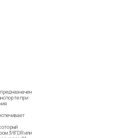
 предназначен 
нспорте при 
я. 

спечивает 
который 
ом 3/8"DR или 