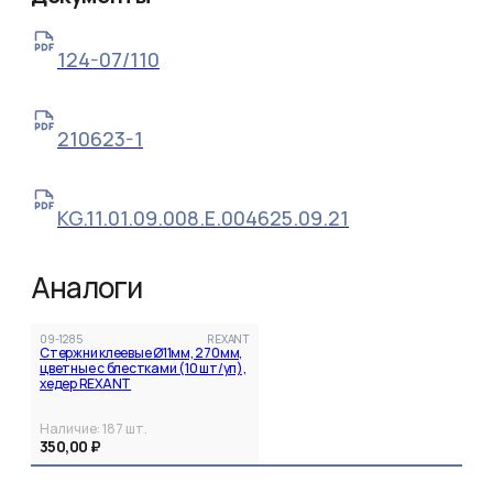
124-07/110
210623-1
KG.11.01.09.008.Е.004625.09.21
Аналоги
09-1285
REXANT
Стержни клеевые Ø11мм, 270мм,
цветные с блестками (10 шт/уп),
хедер REXANT
Наличие:
187
шт.
350,00 ₽