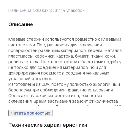
Наличие на складах SDS:
114
упаковок
Описание
Клеевые стержни используются совместно с клеевыми 
пистолетами. Предназначены для склеивания 
поверхностей различных материалов: дерева, металла, 
пластмассы, керамики, картона, бумаги, ткани, кожи, 
резины, стекла. Цветные стержни с блестками подойдут 
не только для соединения материалов, но и для 
декорирования предметов, создания уникальных 
украшений и поделок.

Изготовлены из ЭВА, поэтому полностью экологичны и 
безопасны при соблюдении правил использования. 
Обладают высокой скоростью и надежностью 
склеивания. Время застывания зависит от количества 
расплавленной массы. Длина стержней составляет 100 
мм, набор подойдет для выполнения небольшого 
Читать полностью
объема работ. Используются с клеевыми пистолетами с 
каналом для стержней соответствующего диаметра. 
Технические характеристики
Набор состоит из 12 клеевых стержней.
