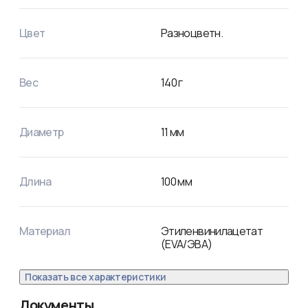
Цвет
Разноцветн.
Вес
140
г
Диаметр
11
мм
Длина
100
мм
Материал
Этиленвинилацетат
(EVA/ЭВА)
Показать все характеристики
Документы