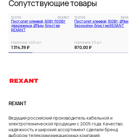
Сопутствующие товары
12-0116
REXANT
12-0105
REXANT
Пистолет клеевой, 60Вт/100Вт
Пистолет клеевой, 100Вт, Ø11мм,
два режима, Ø11мм, блистер
без кнопки, блистер REXANT
REXANT
Наличие:
466
шт.
Наличие:
53
шт.
1 314,39 ₽
870,00 ₽
REXANT
Ведущий российский производитель кабельной и
электротехнической продукции с 2005 года. Качество,
надежность и широкий ассортимент сделали бренд
выбором телекоммуникационных компаний,