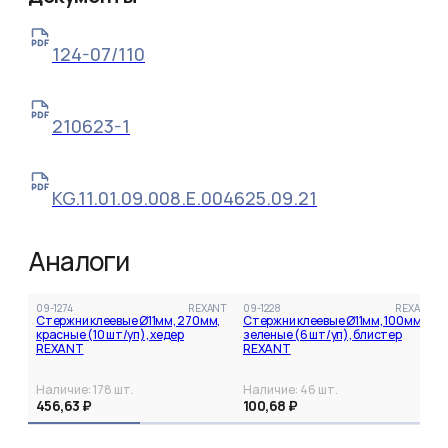
124-07/110
210623-1
KG.11.01.09.008.Е.004625.09.21
Аналоги
09-1274
REXANT
09-1228
REXANT
Стержни клеевые Ø11мм, 270мм,
Стержни клеевые Ø11мм, 100мм,
красные (10 шт/уп), хедер
зеленые (6 шт/уп), блистер
REXANT
REXANT
Наличие:
178
шт.
Наличие:
46
шт.
456,63 ₽
100,68 ₽