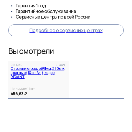
Гарантия
1 год
Гарантийное обслуживание
Сервисные центры по всей России
Подробнее о сервисных центрах
Вы смотрели
09-1280
REXANT
Стержни клеевые Ø11мм, 270мм,
цветные (10 шт/уп), хедер
REXANT
Наличие:
11
шт.
456,63 ₽