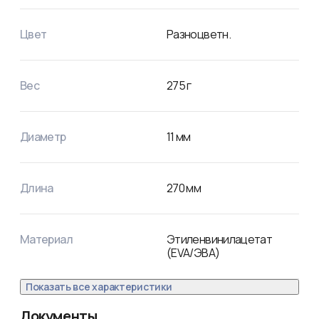
Цвет
Разноцветн.
Вес
275
г
Диаметр
11
мм
Длина
270
мм
Материал
Этиленвинилацетат
(EVA/ЭВА)
Показать все характеристики
Документы