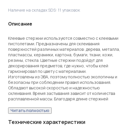
Наличие на складах SDS:
11
упаковок
Описание
Клеевые стержни используются совместно с клеевыми 
пистолетами. Предназначены для склеивания 
поверхностей различных материалов: дерева, металла, 
пластмассы, керамики, картона, бумаги, ткани, кожи, 
резины, стекла. Цветные стержни подойдут для 
декорирования предметов, где нужно, чтобы клей 
гармонировал по цвету с материалами. 

Изготовлены из ЭВА, поэтому полностью экологичны и 
безопасны при соблюдении правил использования. 
Обладают высокой скоростью и надежностью 
склеивания. Время застывания зависит от количества 
расплавленной массы. Благодаря длине стержней 
пистолет не придется часто перезаряжать. 
Используются с клеевыми пистолетами с каналом для 
Читать полностью
стержней соответствующего диаметра. Набора из 10 
клеевых стержней хватит для выполнения большого 
Технические характеристики
объема работ.
