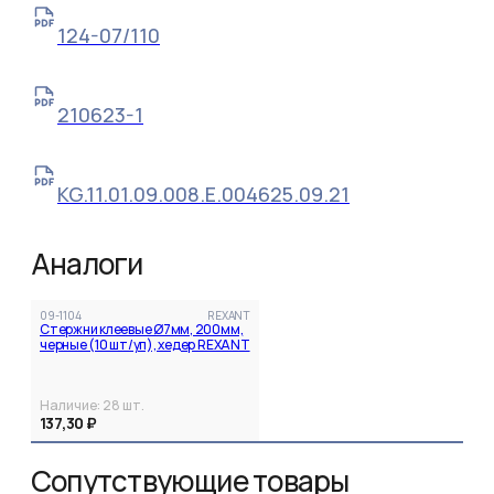
124-07/110
210623-1
KG.11.01.09.008.Е.004625.09.21
Аналоги
09-1104
REXANT
Стержни клеевые Ø7мм, 200мм,
черные (10 шт/уп), хедер REXANT
Наличие:
28
шт.
137,30 ₽
Сопутствующие товары