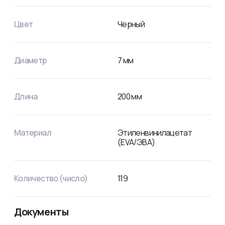
Цвет
Черный
Диаметр
7
мм
Длина
200
мм
Материал
Этиленвинилацетат
(EVA/ЭВА)
Количество (число)
119
Документы