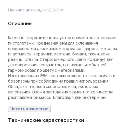
Наличие на складах SDS:
0
кг
Описание
Клеевые стержни используются совместно с клеевыми 
пистолетами. Предназначены для склеивания 
поверхностей различных материалов: дерева, металла, 
пластмассы, керамики, картона, бумаги, ткани, кожи, 
резины, стекла. Стержни черного цвета подойдут для 
декорирования предметов, где нужно, чтобы клей 
гармонировал по цвету с материалами.

Изготовлены из ЭВА, поэтому полностью экологичны и 
безопасны при соблюдении правил использования. 
Обладают высокой скоростью и надежностью 
склеивания. Время застывания зависит от количества 
расплавленной массы. Благодаря длине стержней 
пистолет не придется часто перезаряжать. 
Используются с клеевыми пистолетами с каналом для 
Читать полностью
стержней соответствующего диаметра. Одного 
килограмма стрежней (около 37 штук) надолго хватит 
Технические характеристики
для выполнения большого объема работ.
