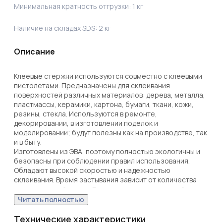
Минимальная кратность отгрузки:
1
кг
Наличие на складах SDS:
2
кг
Описание
Клеевые стержни используются совместно с клеевыми 
пистолетами. Предназначены для склеивания 
поверхностей различных материалов: дерева, металла, 
пластмассы, керамики, картона, бумаги, ткани, кожи, 
резины, стекла. Используются в ремонте, 
декорировании, в изготовлении поделок и 
моделировании; будут полезны как на производстве, так 
и в быту.

Изготовлены из ЭВА, поэтому полностью экологичны и 
безопасны при соблюдении правил использования. 
Обладают высокой скоростью и надежностью 
склеивания. Время застывания зависит от количества 
расплавленной массы. Благодаря длине стержней 
пистолет не придется часто перезаряжать. 
Читать полностью
Используются с клеевыми пистолетами с каналом для 
стержней соответствующего диаметра. Одного 
Технические характеристики