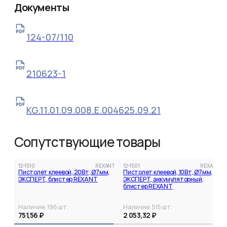
Документы
124-07/110
210623-1
KG.11.01.09.008.Е.004625.09.21
Сопутствующие товары
12-1510
REXANT
12-1501
REXANT
Пистолет клеевой, 20Вт, Ø7мм,
Пистолет клеевой, 10Вт, Ø7мм,
ЭКСПЕРТ, блистер REXANT
ЭКСПЕРТ, аккумуляторный,
блистер REXANT
Наличие:
196
шт.
Наличие:
515
шт.
751,56 ₽
2 053,32 ₽