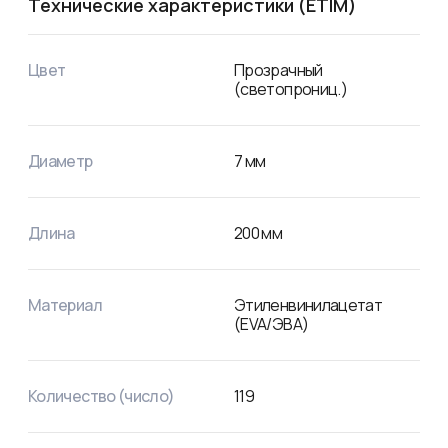
Технические характеристики (ETIM)
Цвет
Прозрачный
(светопрониц.)
Диаметр
7
мм
Длина
200
мм
Материал
Этиленвинилацетат
(EVA/ЭВА)
Количество (число)
119