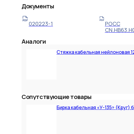
Документы
020223-1
РОСС
CN.НВ63.Н
Аналоги
Стяжка кабельная нейлоновая 12
Сопутствующие товары
Бирка кабельная «У-135» (Круг) 