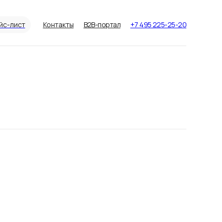
йс-лист
Контакты
B2B-портал
+7 495 225-25-20