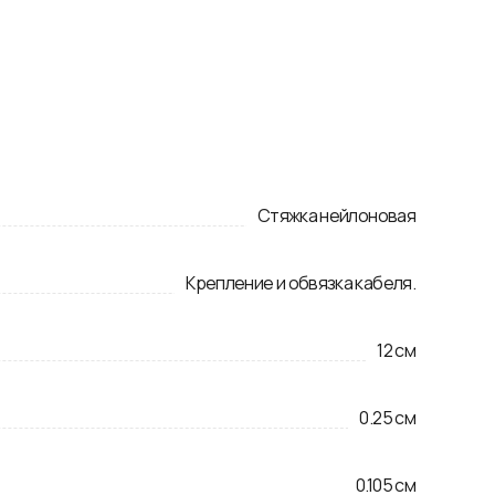
Стяжка нейлоновая
Крепление и обвязка кабеля.
12
см
0.25
см
0.105
см