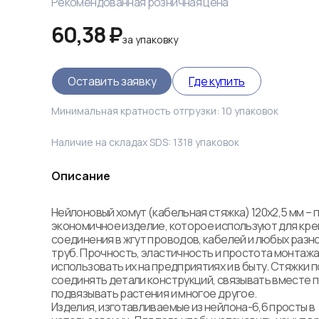
Рекомендованная розничная цена
60,38 ₽
за
упаковку
Оставить заявку
Где купить
Минимальная кратность отгрузки:
10
упаковок
Наличие на складах SDS:
1318
упаковок
Описание
Нейлоновый хомут (кабельная стяжка) 120x2,5 мм – п
экономичное изделие, которое используют для креп
соединения в жгут проводов, кабелей и любых разн
труб. Прочность, эластичность и простота монтажа
использовать их на предприятиях и в быту. Стяжки 
соединять детали конструкций, связывать вместе п
подвязывать растения и многое другое.

Изделия, изготавливаемые из нейлона-6,6 просты в 