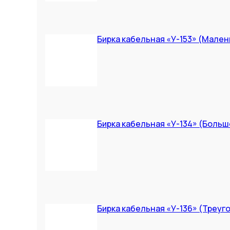
Бирка кабельная «У-153» (Мален
Бирка кабельная «У-134» (Больш
Бирка кабельная «У-136» (Треуг