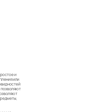
ростое и 
ления или 
овидностей 
 позволяют 
позволяют 
редметы, 