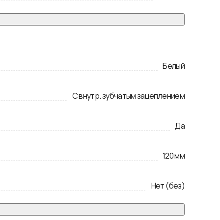
Белый
С внутр. зубчатым зацеплением
Да
120
мм
Нет (без)