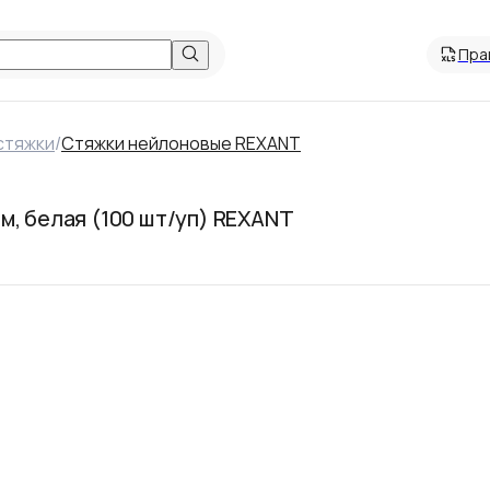
Пра
стяжки
/
Cтяжки нейлоновые REXANT
м, белая (100 шт/уп) REXANT