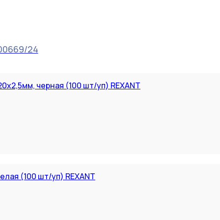
00669/24
0x2,5мм, черная (100 шт/уп) REXANT
белая (100 шт/уп) REXANT