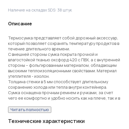
Наличие на складах SDS:
38
штук
Описание
Термосумка представляет собой дорожный аксессуар, 
который позволяет сохранять температуру продуктов в 
течение длительного времени. 

С внешней стороны сумка покрыта прочной и 
влагостойкой тканью оксфорд 420 с ПВХ, а с внутренней 
стороны – фольгированным материалом, обладающим 
высокими теплоизоляционными свойствами. Материал 
утеплителя - изолон.

Толщина стенки в 5 мм способствует длительному 
сохранению холода или тепла внутри контейнера.

Сумка оснащена прочным ремнем и ручками, за счет 
чего ее комфортно и удобно носить как на плече, так и в 
руках.

Один внешний карман обеспечивает дополнительное 
Читать полностью
место для хранения различных мелких предметов, таких 
как ложки, вилки, салфетки и т.д.

Технические характеристики
Изделие не имеет жесткого каркаса, благодаря чему 