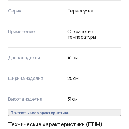
после использования легко скручивается и не занимает 
много места. Объем внутреннего отсека – 40 литров. 

Серия
Термосумка
Внешние размеры (ШхВхГ) – 41х31х25 см. Внутренние 
размеры (ШхВхГ) – 40,5х30,5х24,5.
Применение
Сохранение
температуры
Длина изделия
41
см
Ширина изделия
25
см
Высота изделия
31
см
Показать все характеристики
Технические характеристики (ETIM)