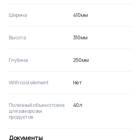
Ширина
410
мм
Высота
310
мм
Глубина
250
мм
With cool element
Нет
Полезный объем отсека
40
л
для заморозки
продуктов
Документы