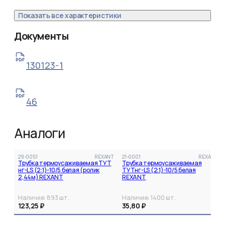
Показать все характеристики
Документы
130123-1
46
Аналоги
29-0051
REXANT
21-0001
REXANT
Трубка термоусаживаемая ТУТ
Трубка термоусаживаемая
нг-LS (2:1)-10/5 белая (ролик
ТУТнг-LS (2:1)-10/5 белая
2,44м) REXANT
REXANT
Наличие:
893
шт.
Наличие:
1400
шт.
123,25 ₽
35,80 ₽