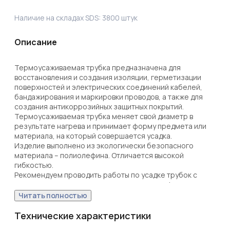
Наличие на складах SDS:
3800
штук
Описание
Термоусаживаемая трубка предназначена для 
восстановления и создания изоляции, герметизации 
поверхностей и электрических соединений кабелей, 
бандажирования и маркировки проводов, а также для 
создания антикоррозийных защитных покрытий.

Термоусаживаемая трубка меняет свой диаметр в 
результате нагрева и принимает форму предмета или 
материала, на который совершается усадка.

Изделие выполнено из экологически безопасного 
материала – полиолефина. Отличается высокой 
гибкостью. 

Рекомендуем проводить работы по усадке трубок с 
помощью специальных электромонтажных фенов и 
газовых горелок REXANT.

Читать полностью
Гарантийный срок эксплуатации – 7 лет. Гарантийный 
срок хранения – 7 лет.

Технические характеристики
Относительное удлинение при разрыве: не менее 200%.
