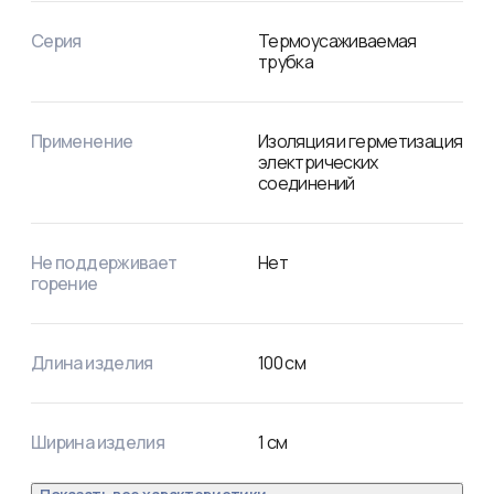
Прочность на растяжение: не менее 10,4 МПа. 

Электрическая прочность: не менее 19,7 кВ/мм.

Серия
Термоусаживаемая
Рабочее напряжение: 600 В.

трубка
Удельное электрическое сопротивление: 10^14 Ом/см.
Применение
Изоляция и герметизация
электрических
соединений
Не поддерживает
Нет
горение
Длина изделия
100
см
Ширина изделия
1
см