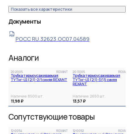
Показать все характеристики
Документы
РОСС RU.32623.ОС07.04589
Аналоги
20-2005
REXANT
20-3005
REXANT
Трубка термоусаживаемая
Трубка термоусаживаемая
ТУТнг-LS (2:1)-2/1 синяя REXANT
ТУТнг-LS (2:1)-3/1,5 синяя
REXANT
Наличие:
8500
шт.
Наличие:
2650
шт.
11,98 ₽
13,57 ₽
Сопутствующие товары
12-0054
REXANT
12-0052
REXANT