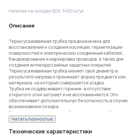
Наличие на складах SDS:
3450
штук
Описание
Термоусаживаемая трубка предназначена для 
восстановления и создания изоляции, герметизации 
поверхностей и электрических соединений кабелей, 
бандажирования и маркировки проводов, а также для 
создания антикоррозийных защитных покрытий.

Термоусаживаемая трубка меняет свой диаметр в 
результате нагрева и принимает форму предмета или 
материала, на который совершается усадка. 

Трубка не поддерживает горение: в отсутствие 
открытого огня затухает и не воспламеняется. Это 
обеспечивает дополнительную безопасность в случае 
возникновения пожара.

Рекомендуем проводить работы по усадке трубок с 
помощью специальных электромонтажных фенов и 
Читать полностью
газовых горелок REXANT.

Гарантийный срок эксплуатации – 7 лет. Гарантийный 
Технические характеристики
срок хранения – 7 лет.
