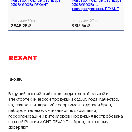
Фен строительный Стандарт,
Фен строительный Стандарт,
230 В/1600 Вт REXANT
230 В/1800 Вт с
терморегулятором REXANT
Наличие:
39
шт.
Наличие:
127
шт.
2 948,28 ₽
3 315,54 ₽
REXANT
Ведущий российский производитель кабельной и
электротехнической продукции с 2005 года. Качество,
надежность и широкий ассортимент сделали бренд
выбором телекоммуникационных компаний,
госорганизаций и ритейлеров. Продукция востребована
по всей России и СНГ. REXANT — бренд, которому
доверяют