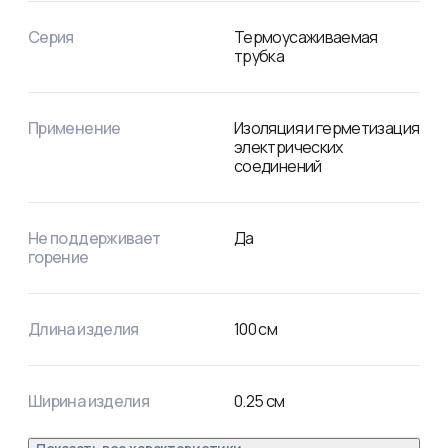
Относительное удлинение при разрыве: не менее 200%.

Прочность на растяжение: не менее 10,4 Мпа.

Серия
Термоусаживаемая
Электрическая прочность: не менее 19,7 кВ/мм.

трубка
Рабочее напряжение: 600 В.

Удельное электрическое сопротивление: 10^14 Ом/см.
Применение
Изоляция и герметизация
электрических
соединений
Не поддерживает
Да
горение
Длина изделия
100
см
Ширина изделия
0.25
см