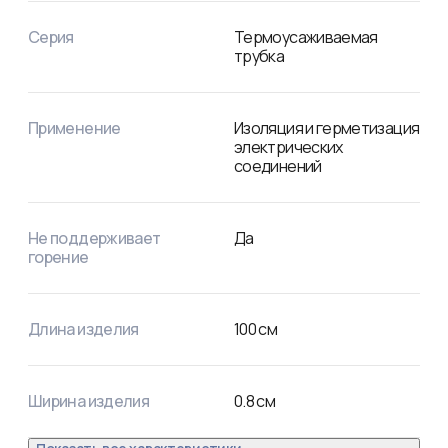
Относительное удлинение при разрыве: не менее 200%.

Прочность на растяжение: не менее 10,4 Мпа.

Серия
Термоусаживаемая
Электрическая прочность: не менее 19,7 кВ/мм.

трубка
Рабочее напряжение: 600 В.

Удельное электрическое сопротивление: 10^14 Ом/см.
Применение
Изоляция и герметизация
электрических
соединений
Не поддерживает
Да
горение
Длина изделия
100
см
Ширина изделия
0.8
см