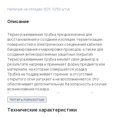
Наличие на складах SDS:
3250
штук
Описание
Термоусаживаемая трубка предназначена для 
восстановления и создания изоляции, герметизации 
поверхностей и электрических соединений кабелей, 
бандажирования и маркировки проводов, а также для 
создания антикоррозийных защитных покрытий.

Термоусаживаемая трубка меняет свой диаметр в 
результате нагрева и принимает форму предмета или 
материала, на который совершается усадка. 

Трубка не поддерживает горение: в отсутствие 
открытого огня затухает и не воспламеняется. Это 
обеспечивает дополнительную безопасность в случае 
возникновения пожара.

Рекомендуем проводить работы по усадке трубок с 
помощью специальных электромонтажных фенов и 
Читать полностью
газовых горелок REXANT.

Гарантийный срок эксплуатации – 7 лет. Гарантийный 
Технические характеристики
срок хранения – 7 лет.
