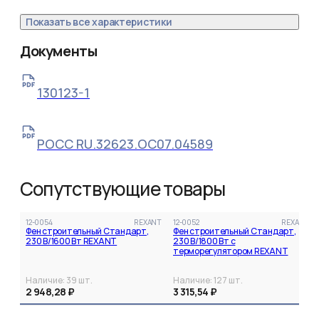
Показать все характеристики
Документы
130123-1
РОСС RU.32623.ОС07.04589
Сопутствующие товары
12-0054
REXANT
12-0052
REXANT
Фен строительный Стандарт,
Фен строительный Стандарт,
230 В/1600 Вт REXANT
230 В/1800 Вт с
терморегулятором REXANT
Наличие:
39
шт.
Наличие:
127
шт.
2 948,28 ₽
3 315,54 ₽