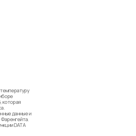
температуру 
иборе 
 которая 
. 

ные данные и 
 Фаренгейта. 
нкции DATA 