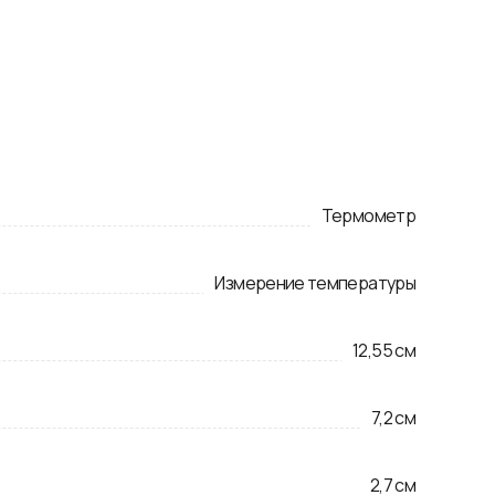
Термометр
Измерение температуры
12,55
см
7,2
см
2,7
см