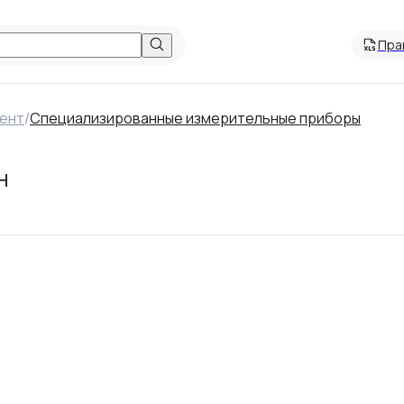
Пра
мент
/
Специализированные измерительные приборы
H