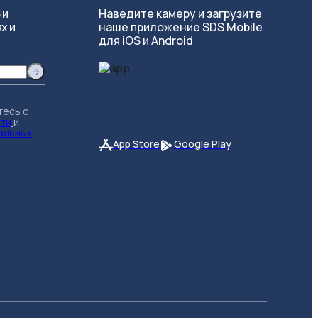
 и
Наведите камеру и загрузите
х и
наше приложение SDS Mobile
для iOS и Android
тесь с
сти
и
альных
App Store
Google Play