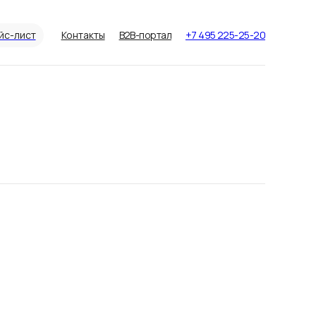
йс-лист
Контакты
B2B-портал
+7 495 225-25-20