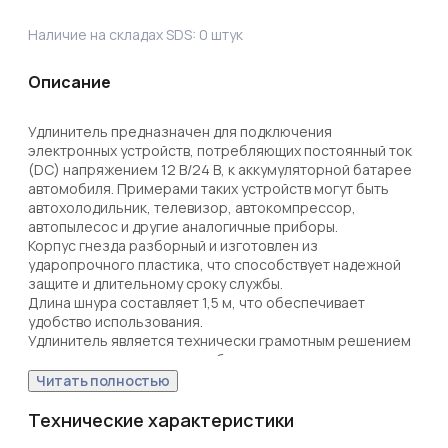
Наличие на складах SDS:
0
штук
Описание
Удлинитель предназначен для подключения 
электронных устройств, потребляющих постоянный ток 
(DC) напряжением 12 В/24 В, к аккумуляторной батарее 
автомобиля. Примерами таких устройств могут быть 
автохолодильник, телевизор, автокомпрессор, 
автопылесос и другие аналогичные приборы.

Корпус гнезда разборный и изготовлен из 
ударопрочного пластика, что способствует надежной 
защите и длительному сроку службы.

Длина шнура составляет 1,5 м, что обеспечивает 
удобство использования.

Удлинитель является технически грамотным решением 
для подключения электрооборудования на удаленном 
расстоянии от автомобиля и незаменимым аксессуаром 
Читать полностью
для автолюбителя.
Технические характеристики