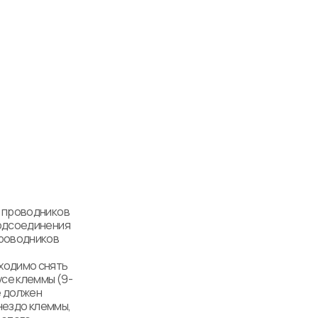
 проводников 
одсоединения 
роводников 
одимо снять 
усе клеммы (9-
 должен 
нездо клеммы, 