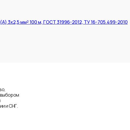
) 3x2,5 мм² 100 м, ГОСТ 31996-2012, ТУ 16-705.499-2010
во,
д выбором
и
и и СНГ.