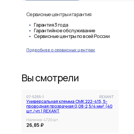
Сервисные центры и гарантия
Гарантия
3 года
Гарантийное обслуживание
Сервисные центры по всей России
Подробнее о сервисных центрах
Вы смотрели
07-5255-1
REXANT
Универсальная клемма СМК 222-415, 5-
проводная прозрачная 0,08-2,5/4 мм² (40
шт./уп.) REXANT
Наличие:
4720
шт.
26,85 ₽