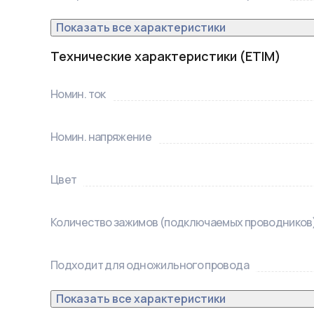
Поддерживаемое сечение: 5x0.08-4 мм² (одножильн
5x0.08-2.5 мм² (многожильный провод)

Показать все характеристики
Рабочая температура: –40...+85 ºC 
Технические характеристики (ETIM)
Номин. ток
Номин. напряжение
Цвет
Количество зажимов (подключаемых проводников
Подходит для одножильного провода
Показать все характеристики