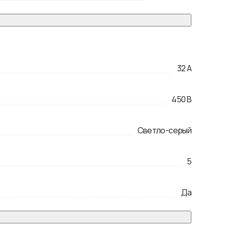
32
А
450
В
Светло-серый
5
Да