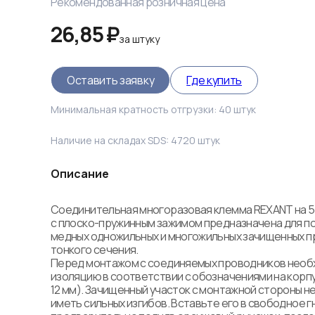
Рекомендованная розничная цена
26,85 ₽
за
штуку
Оставить заявку
Где купить
Минимальная кратность отгрузки:
40
штук
Наличие на складах SDS:
4720
штук
Описание
Соединительная многоразовая клемма REXANT на 5
с плоско-пружинным зажимом предназначена для п
медных одножильных и многожильных зачищенных п
тонкого сечения.

Перед монтажом с соединяемых проводников необх
изоляцию в соответствии с обозначениями на корп
12 мм). Зачищенный участок с монтажной стороны не
иметь сильных изгибов. Вставьте его в свободное г