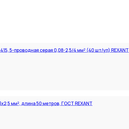
15, 5-проводная серая 0,08-2,5/4 мм² (40 шт/уп) REXANT
3х2,5 мм², длина 50 метров, ГОСТ REXANT