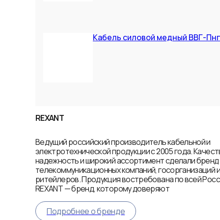
Кабель силовой медный ВВГ-Пнг(А
REXANT
Ведущий российский производитель кабельной и
электротехнической продукции с 2005 года. Качест
надежность и широкий ассортимент сделали брен
телекоммуникационных компаний, госорганизаций 
ритейлеров. Продукция востребована по всей Росси
REXANT — бренд, которому доверяют
Подробнее о бренде