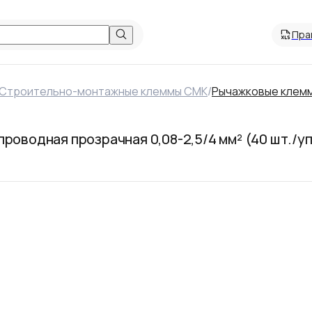
Пра
Строительно-монтажные клеммы СМК
/
Рычажковые клем
роводная прозрачная 0,08-2,5/4 мм² (40 шт./у