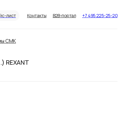
йс-лист
Контакты
B2B-портал
+7 495 225-25-20
мы СМК
п.) REXANT