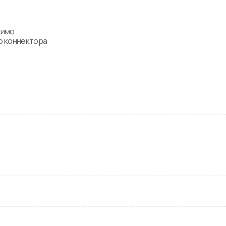
имо 
 коннектора 
вращающим 
ходимо 