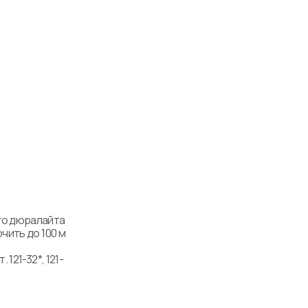
о дюралайта 
ить до 100 м 
121-32*, 121-