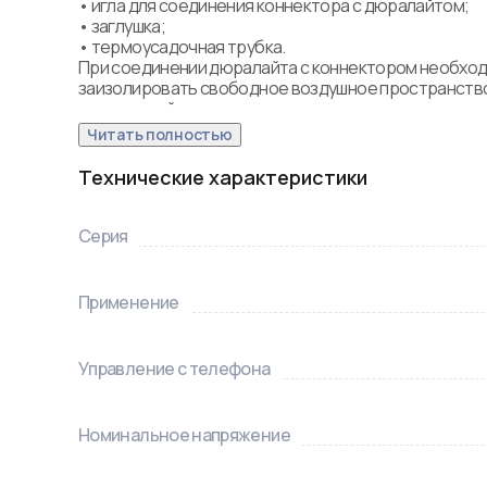
• игла для соединения коннектора с дюралайтом;

• заглушка;

• термоусадочная трубка.

При соединении дюралайта с коннектором необход
заизолировать свободное воздушное пространство
морозостойким силиконовым герметиком, предот
попадание влаги. Сверху данного соединения необ
Читать полностью
использовать термоусаживаемую трубку.
Технические характеристики
Серия
Применение
Управление с телефона
Номинальное напряжение