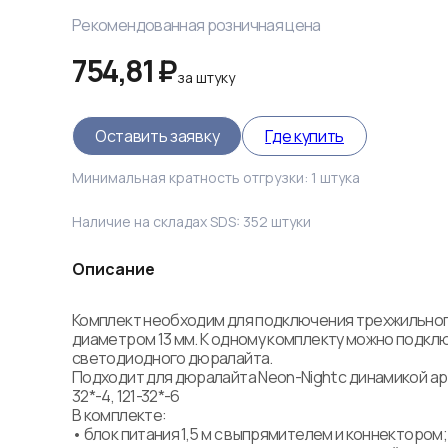
Рекомендованная розничная цена
754,81 ₽
за
штуку
Оставить заявку
Где купить
Минимальная кратность отгрузки:
1
штука
Наличие на складах SDS:
352
штуки
Описание
Комплект необходим для подключения трехжильног
диаметром 13 мм. К одному комплекту можно подключ
светодиодного дюралайта.

Подходит для дюралайта Neon-Night с динамикой арт. 
32*-4, 121-32*-6

В комплекте:

• блок питания 1,5 м с выпрямителем и коннектором;
