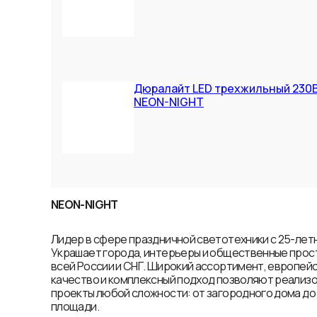
Дюралайт LED трехжильный 230В 
NEON-NIGHT
NEON-NIGHT
Лидер в сфере праздничной светотехники с 25-лет
Украшает города, интерьеры и общественные прос
всей России и СНГ. Широкий ассортимент, европей
качество и комплексный подход позволяют реализ
проекты любой сложности: от загородного дома до
площади.