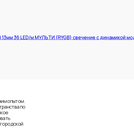
13мм 36 LED/м МУЛЬТИ (RYGB) свечение с динамикой мод
ним опытом.
транства по
ское
овать
 городской