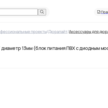
Пра
офессиональные проекты
/
Дюралайт
/
Аксессуары для дюр
иаметр 13мм (блок питания ПВХ с диодным мост