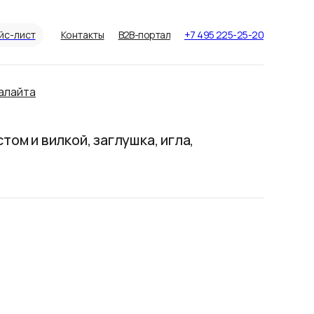
йс-лист
Контакты
B2B-портал
+7 495 225-25-20
алайта
ом и вилкой, заглушка, игла,