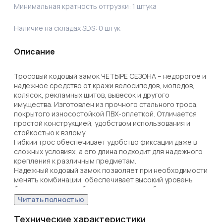
Минимальная кратность отгрузки:
1
штука
Наличие на складах SDS:
0
штук
Описание
Тросовый кодовый замок ЧЕТЫРЕ СЕЗОНА – недорогое и 
надежное средство от кражи велосипедов, мопедов, 
колясок, рекламных щитов, вывесок и другого 
имущества. Изготовлен из прочного стального троса, 
покрытого износостойкой ПВХ-оплеткой. Отличается 
простой конструкцией, удобством использования и 
стойкостью к взлому.

Гибкий трос обеспечивает удобство фиксации даже в 
сложных условиях, а его длина подходит для надежного 
крепления к различным предметам.

Надежный кодовый замок позволяет при необходимости 
менять комбинации, обеспечивает высокий уровень 
безопасности и удобство, так как не требует 
использования ключей.
Читать полностью
Технические характеристики