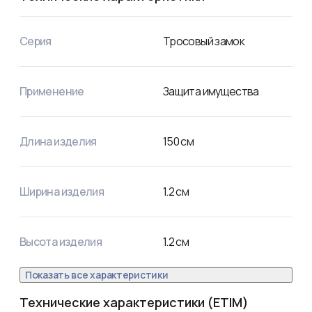
Серия
Тросовый замок
Применение
Защита имущества
Длина изделия
150
см
Ширина изделия
1.2
см
Высота изделия
1.2
см
Показать все характеристики
Технические характеристики (ETIM)