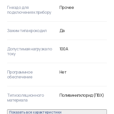
Гнездо для
Прочее
подключения к прибору
Зажим типа крокодил
Да
Допустимая нагрузка по
100
А
току
Программное
Нет
обеспечение
Тип изоляционного
Поливинилхлорид (ПВХ)
материала
Показать все характеристики