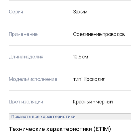
токоведущими частями и защищает от поражения 
электрическим током. 

Серия
Зажим
Конструкция изделия проста и надежна, что гарантирует 
долгий срок службы без потери функциональных 
свойств.

Цена указана за упаковку. В упаковке поставляется 2 
Применение
Соединение проводов
зажима. Цвет изолятора – красный/черный. 
Минимальная партия отгрузки – 1 упаковка.
Длина изделия
10.5
см
Модель/исполнение
тип "Крокодил"
Цвет изоляции
Красный + черный
Показать все характеристики
Технические характеристики (ETIM)