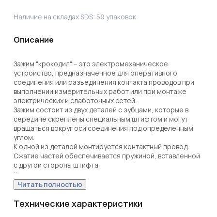
Наличие на складах SDS:
59
упаковок
Описание
Зажим "крокодил" – это электромеханическое 
устройство, предназначенное для оперативного 
соединения или разъединения контакта проводов при 
выполнении измерительных работ или при монтаже 
электрических и слаботочных сетей. 

Зажим состоит из двух деталей с зубцами, которые в 
середине скреплены специальным штифтом и могут 
вращаться вокруг оси соединения под определенным 
углом.

К одной из деталей монтируется контактный провод. 
Сжатие частей обеспечивается пружиной, вставленной 
с другой стороны штифта. 

Контактная часть зажима изготавливается из стали с 
никелевым покрытием.

Читать полностью
Для обеспечения безопасного использования на 
ручках предусмотрена изоляция, изготовленная из ПВХ, 
Технические характеристики
которая исключает случайный контакт с другими 