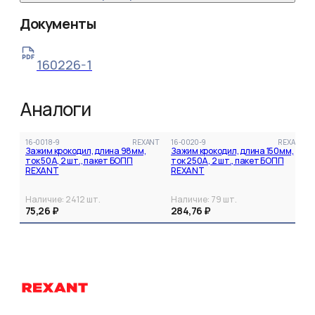
Документы
160226-1
Аналоги
16-0018-9
REXANT
16-0020-9
REXANT
Зажим крокодил, длина 98мм,
Зажим крокодил, длина 150мм,
ток 50A, 2 шт., пакет БОПП
ток 250A, 2 шт., пакет БОПП
REXANT
REXANT
Наличие:
2412
шт.
Наличие:
79
шт.
75,26 ₽
284,76 ₽