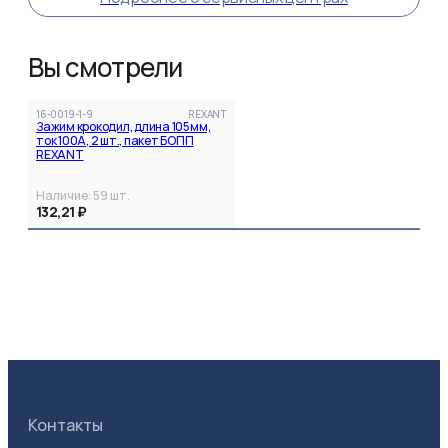
Вы смотрели
16-0019-1-9
REXANT
Зажим крокодил, длина 105мм,
ток 100A, 2 шт., пакет БОПП
REXANT
Наличие:
59
шт.
132,21 ₽
Контакты