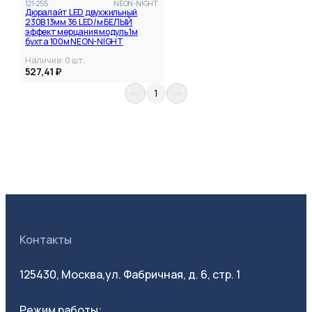
121-255
NEON-NIGHT
Дюралайт LED двухжильный
230В 13мм 36 LED/м БЕЛЫЙ
эффект мерцания модуль 1м
бухта 100м NEON-NIGHT
Наличие:
0
шт.
527,41 ₽
1
Контакты
125430, Москва,
ул. Фабричная, д. 6, стр. 1
Режим работы: