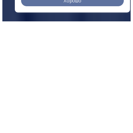
Хорошо
О КОМПАНИИ
Надежность
в цифрах
500 +
25 +