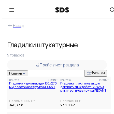
Назад
Фильтры
Гладилки штукатурные
В наличии
Цена
5
товаров
от
до
Прайс-лист раздела
Фильтры
Новинки
89-0251
REXANT
89-0256
REXANT
Гладилка нержавеющая 130х270
Гладилка пластиковая для
мм, пластиковая ручка REXANT
декоративных работ 140х280
мм, пластиковая ручка REXANT
Наличие:
1997
шт.
Наличие:
1
шт.
340,77 ₽
238,09 ₽