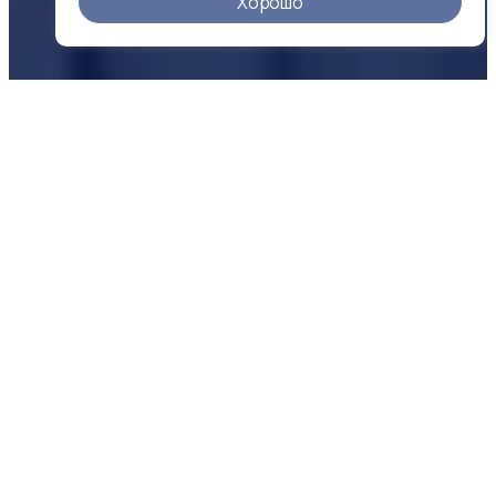
Хорошо
О КОМПАНИИ
Надежность
в цифрах
500 +
25 +